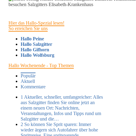
besuchen Salzgitters Elisabeth-Krankenhaus
Hier das Hallo-Spezial lesen!
So erreichen Sie uns
Hallo Peine
Hallo Salzgitter
Hallo Gifhorn
Hallo Wolfsburg
Hallo Wochenende - Top Themen
Populär
Aktuell
Kommentare
1
Aktueller, schneller, umfangreicher: Alles
aus Salzgitter finden Sie online jetzt an
einem neuen Ort:
Nachrichten,
Veranstaltungen, Infos und Tipps rund um
Salzgitter und die…
2
So können Sie Sprit sparen:
Immer
wieder ärgern sich Autofahrer über hohe
Spritpreise. Eine spritsparende…