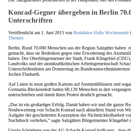
Konrad-Gegner übergeben in Berlin 70.
Unterschriften
Veröffentlicht am 1. Juni 2015
von
Redaktion Hallo Wochenende
Themen
Berlin. Rund 70.000 Menschen aus der Region Salzgitter haben mit
gemacht, dass sie Bedenken gegen eine Erweiterung des Atommül
haben. Der Oberbürgermeister der Stadt, Frank Klingebiel (CDU), 
Landvolks und der atomkraftkritischen Arbeitsgemeinschaft Scha
Unterschriftenlisten am Donnerstag im Bundesumweltministerium in
Jochen Flasbarth.
Auf Listen in neun großen Kartons auf Atommüllfässern und soga
Germania Bleckenstedt hatten 68.139 Menschen in den vergange
unterschrieben und damit ihren Protest deutlich gemacht.
„Das ist ein großartiger Erfolg. Damit haben wir und die ganze R
Neubewertung von Schacht Konrad nach aktuellem Stand von Wis
Aufgabe der gescheiterten Konzeption der Nichtrückholbarkeit v
Nachdruck verliehen,“ sagte Salzgitters Bürgermeister Klingebiel i
Ursula Schönberg von der AG Schacht Konrad hofft nun: „dass die