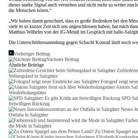
dieses starke Signal auch verstehen und nicht mehr so weiter mach
die Menschen hören.“
„Wir haben damit gerechnet, dass es große Bedenken bei den Mens
viele in so kurzer Zeit sich uns angeschlossen haben, hat mich dan
Matthias Wilhelm von der IG-Metall im Gespräch mit hallo-Salzgitt
Die Unterschriftensammlung gegen Schacht Konrad läuft noch wei
Vorheriger Beitrag
Nächster Beitrag
Ähnliche Beiträge
Zufriedene
Stiftungslauf in Salzgitter
Fotograf zeigt neue
Alstom Salzg
Wiederholungstäter
SPD Salz
freiwilligen Rückzug
Neues In
Ostfalia in Salzgitter
Farben
die Mode in Salzgitter
Zu Ostern Spargel au