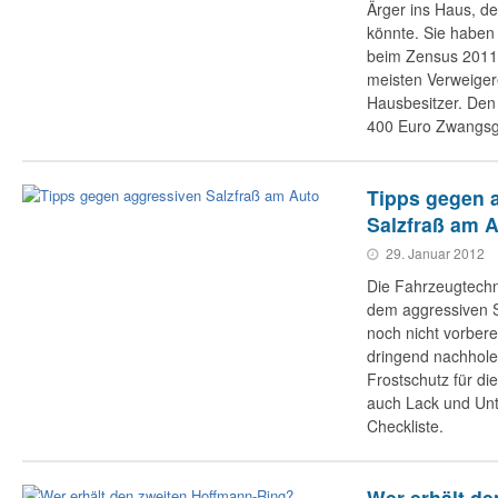
Ärger ins Haus, de
könnte. Sie haben
beim Zensus 2011
meisten Verweiger
Hausbesitzer. Den
400 Euro Zwangsg
Tipps gegen 
Salzfraß am 
29. Januar 2012
Die Fahrzeugtechn
dem aggressiven Sa
noch nicht vorberei
dringend nachhol
Frostschutz für di
auch Lack und Unt
Checkliste.
Wer erhält de