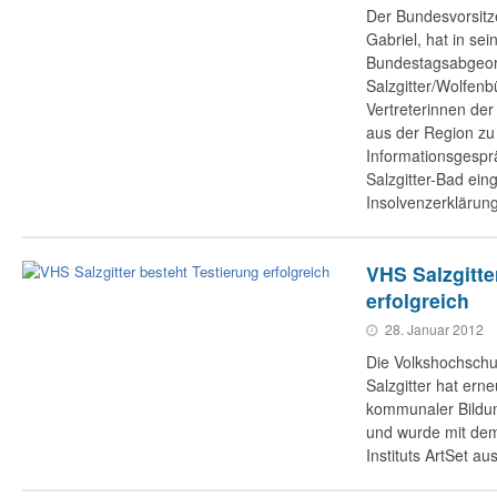
Der Bundesvorsit
Gabriel, hat in sei
Bundestagsabgeord
Salzgitter/Wolfenbü
Vertreterinnen der
aus der Region zu
Informationsgesprä
Salzgitter-Bad ein
Insolvenzerklärun
VHS Salzgitte
erfolgreich
28. Januar 2012
Die Volkshochschu
Salzgitter hat erne
kommunaler Bildu
und wurde mit dem
Instituts ArtSet au