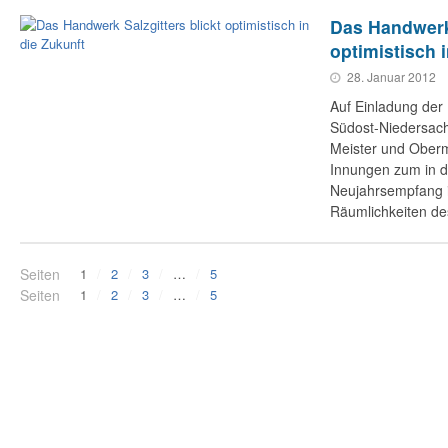
Das Handwerk 
optimistisch 
28. Januar 2012
Auf Einladung der
Südost-Niedersach
Meister und Oberm
Innungen zum in d
Neujahrsempfang 
Räumlichkeiten des
Seiten
1
2
3
…
5
Seiten
1
2
3
…
5