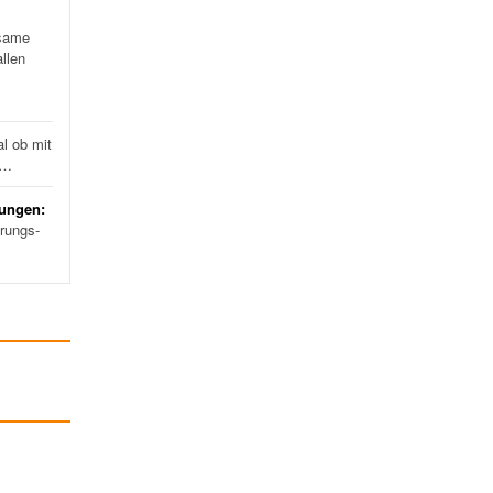
same
llen
l ob mit
d…
rungen:
erungs-