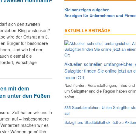
Kleinanzeigen aufgeben
Anzeigen für Unternehmen und Firme
darf sich den zweiten
ersleben-Ring anstecken?
AKTUELLE BEITRÄGE
be wird der Ortsrat am 3.
nen Bürger für besondere
chnen. Und wie bei der
 auch diesmal die
fordert, Vorschläge
Aktueller, schneller, umfangreicher: 
Salzgitter finden Sie online jetzt an 
neuen Ort
Nachrichten, Veranstaltungen, Infos und
en mit dem
um Salzgitter und die Region haben onli
den unter den Füßen
sofort…
335 Sportabzeichen: Union Salzgitter ste
serer Zeit halten wir uns in
auf
umen auf – insbesondere
Salzgitters Stadtbibliothek lädt zu Aktio
 Winterzeit machen wir es
n vier Wänden gemütlich.