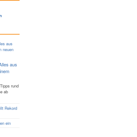
n
Alles aus
einem
 Tipps rund
ne ab
llt Rekord
nen ein