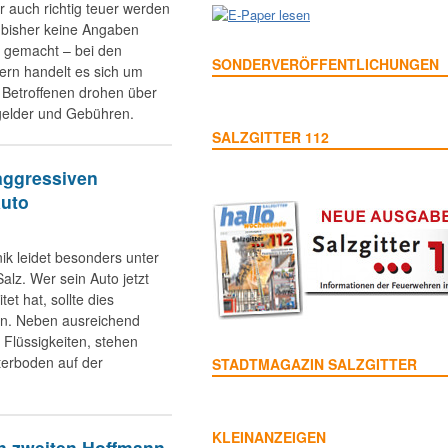
r auch richtig teuer werden
 bisher keine Angaben
 gemacht – bei den
SONDERVERÖFFENTLICHUNGEN
ern handelt es sich um
 Betroffenen drohen über
elder und Gebühren.
SALZGITTER 112
aggressiven
Auto
ik leidet besonders unter
lz. Wer sein Auto jetzt
tet hat, sollte dies
en. Neben ausreichend
e Flüssigkeiten, stehen
erboden auf der
STADTMAGAZIN SALZGITTER
KLEINANZEIGEN
n zweiten Hoffmann-