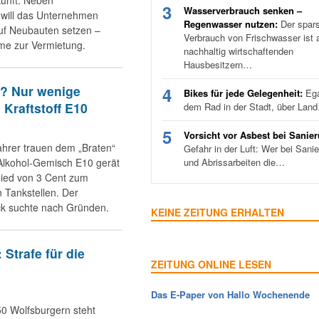
kunft. Neben
3
Wasserverbrauch senken –
will das Unternehmen
Regenwasser nutzen:
Der spar
auf Neubauten setzen –
Verbrauch von Frischwasser ist a
me zur Vermietung.
nachhaltig wirtschaftenden
Hausbesitzern…
r? Nur wenige
4
Bikes für jede Gelegenheit:
Ega
 Kraftstoff E10
dem Rad in der Stadt, über Lan
5
Vorsicht vor Asbest bei Sanie
ahrer trauen dem „Braten“
Gefahr in der Luft: Wer bei Sani
-Alkohol-Gemisch E10 gerät
und Abrissarbeiten die…
hied von 3 Cent zum
 Tankstellen. Der
ck suchte nach Gründen.
KEINE ZEITUNG ERHALTEN
 Strafe für die
ZEITUNG ONLINE LESEN
Das E-Paper von Hallo Wochenende
50 Wolfsburgern steht