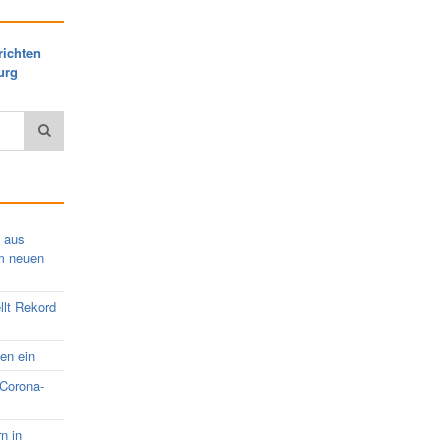
richten
urg
s aus
em neuen
llt Rekord
nen ein
 Corona-
rn in