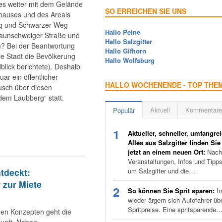
 es weiter mit dem Gelände
SO ERREICHEN SIE UNS
hauses und des Areals
g und Schwarzer Weg
Hallo Peine
raunschweiger Straße und
Hallo Salzgitter
? Bei der Beantwortung
Hallo Gifhorn
die Stadt die Bevölkerung
Hallo Wolfsburg
lick berichtete). Deshalb
ar ein öffentlicher
HALLO WOCHENENDE - TOP THE
usch über diesen
em Laubberg“ statt.
Aktuell
Kommentare
Populär
1
Aktueller, schneller, umfangrei
Alles aus Salzgitter finden Sie
jetzt an einem neuen Ort:
Nachr
Veranstaltungen, Infos und Tipp
tdeckt:
um Salzgitter und die…
 zur Miete
2
So können Sie Sprit sparen:
I
wieder ärgern sich Autofahrer üb
Spritpreise. Eine spritsparende
uen Konzepten geht die