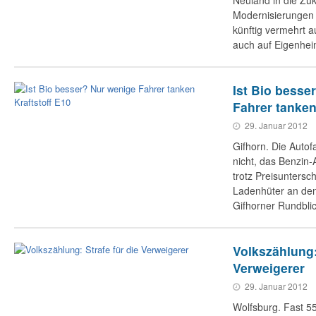
Neuland in die Zu
Modernisierungen 
künftig vermehrt 
auch auf Eigenhei
Ist Bio besse
Fahrer tanken
29. Januar 2012
Gifhorn. Die Autof
nicht, das Benzin
trotz Preisuntersc
Ladenhüter an den
Gifhorner Rundbli
Volkszählung:
Verweigerer
29. Januar 2012
Wolfsburg. Fast 5