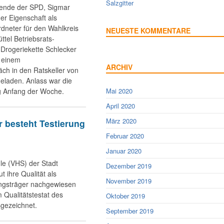
Salzgitter
zende der SPD, Sigmar
ner Eigenschaft als
neter für den Wahlkreis
NEUESTE KOMMENTARE
ttel Betriebsrats-
 Drogeriekette Schlecker
 einem
ARCHIV
ch in den Ratskeller von
geladen. Anlass war die
g Anfang der Woche.
Mai 2020
April 2020
März 2020
r besteht Testierung
Februar 2020
Januar 2020
le (VHS) der Stadt
Dezember 2019
ut ihre Qualität als
November 2019
ngsträger nachgewiesen
 Qualitätstestat des
Oktober 2019
sgezeichnet.
September 2019