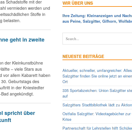
ss Schadstoffe mit der
WIR ÜBER UNS
fwahl vermieden werden und
itsschädlichen Stoffe in
Ihre Zeitung: Kleinanzeigen und Nach
 belasten.
aus Peine, Salzgitter, Gifhorn, Wolfsb
ne geht in zweite
NEUESTE BEITRÄGE
on der Kleinkunstbühne
Hälfte – viele Stars aus
Aktueller, schneller, umfangreicher: Alle
 vor allem Kabarett haben
Salzgitter finden Sie online jetzt an ein
s 30. Geburtstags des
Ort
uftritt in der Kniestedter
335 Sportabzeichen: Union Salzgitter ste
er-Bad angekündigt.
auf
Salzgitters Stadtbibliothek lädt zu Aktio
l spricht über
Ostfalia Salzgitter: Videotagebücher zur
kunft
Krise
Partnerschaft für Lehrstellen hilft Schüle