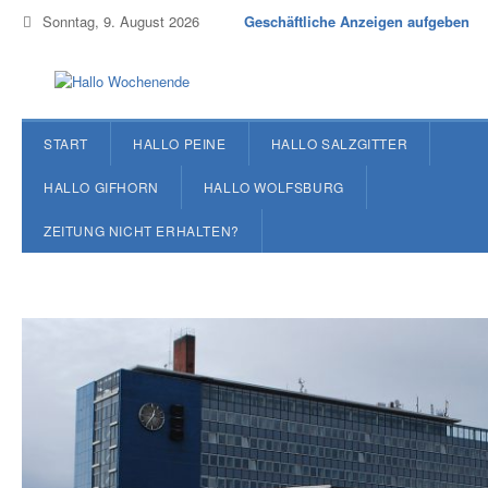
Sonntag, 9. August 2026
Geschäftliche Anzeigen aufgeben
START
HALLO PEINE
HALLO SALZGITTER
HALLO GIFHORN
HALLO WOLFSBURG
ZEITUNG NICHT ERHALTEN?