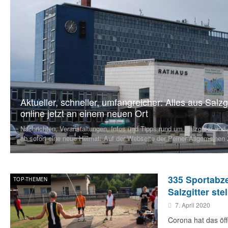
Aktueller, schneller, umfangreicher: Alles aus Salzgi
online jetzt an einem neuen Ort
Nachrichten, Veranstaltungen, Infos und Tipps rund um Salzgitter und
ab sofort eine neue Heimat: Auf der Webseite der Peiner Allgemeinen
335 Sportabz
TOP-THEMEN
Salzgitter ste
7. April 2020
Corona hat das öff