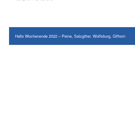
Hallo Wochenende 2022 – Peine, Salzgitter, Wolfsburg, Gifhorn