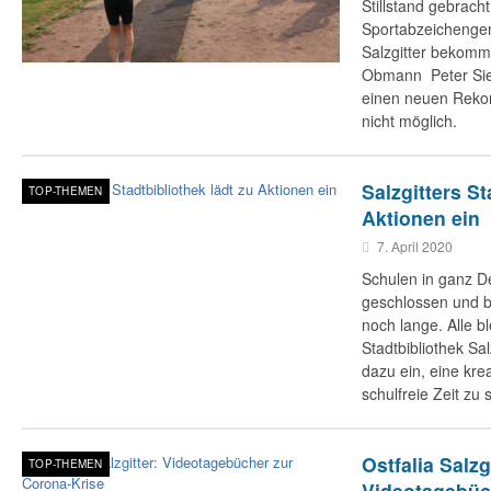
Stillstand gebrach
Sportabzeichenge
Salzgitter bekomm
Obmann Peter Siem
einen neuen Rekor
nicht möglich.
Salzgitters St
TOP-THEMEN
Aktionen ein
7. April 2020
Schulen in ganz De
geschlossen und bl
noch lange. Alle b
Stadtbibliothek Sal
dazu ein, eine kre
schulfreie Zeit zu 
Ostfalia Salzg
TOP-THEMEN
Videotagebüc