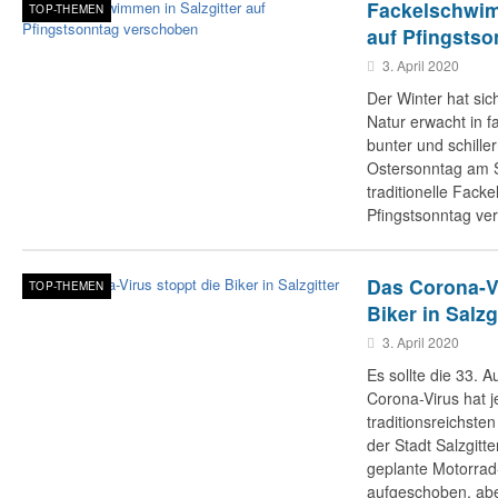
Fackelschwim
TOP-THEMEN
auf Pfingsts
3. April 2020
Der Winter hat sic
Natur erwacht in f
bunter und schille
Ostersonntag am S
traditionelle Fack
Pfingstsonntag ve
Das Corona-Vi
TOP-THEMEN
Biker in Salzg
3. April 2020
Es sollte die 33. 
Corona-Virus hat j
traditionsreichste
der Stadt Salzgitte
geplante Motorrad-
aufgeschoben, abe