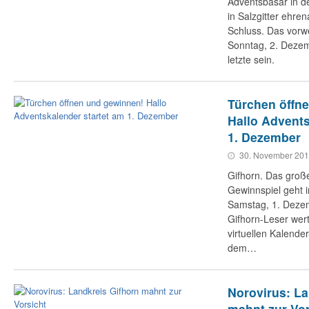
Adventsbasar in 
in Salzgitter ehrena
Schluss. Das vorw
Sonntag, 2. Dezem
letzte sein.
Türchen öffn
Hallo Advents
1. Dezember
30. November 20
Gifhorn. Das gro
Gewinnspiel geht 
Samstag, 1. Dezem
Gifhorn-Leser wert
virtuellen Kalend
dem…
Norovirus: La
mahnt zur Vor