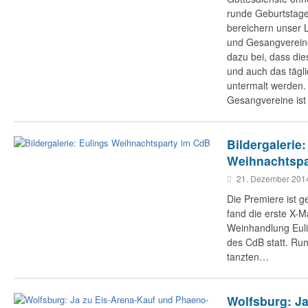
runde Geburtstag
bereichern unser 
und Gesangvereine
dazu bei, dass di
und auch das tägl
untermalt werden. 
Gesangvereine ist 
Bildergalerie:
Weihnachtspa
21. Dezember 20
Die Premiere ist 
fand die erste X-M
Weinhandlung Euli
des CdB statt. Ru
tanzten…
Wolfsburg: Ja