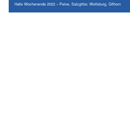
Hallo Wochenende 2022 – Peine, Salzgitter, Wolfsburg, Gifhorn