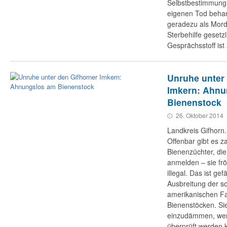
Selbstbestimmung 
eigenen Tod behar
geradezu als Mord.
Sterbehilfe gesetz
Gesprächsstoff ist
Unruhe unter
Imkern: Ahnu
Bienenstock
26. Oktober 2014
Landkreis Gifhorn
Offenbar gibt es z
Bienenzüchter, die
anmelden – sie frö
illegal. Das ist ge
Ausbreitung der s
amerikanischen Fa
Bienenstöcken. Sie
einzudämmen, wenn
überprüft werden 