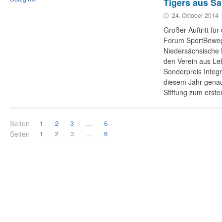
Tigers aus Sal
24. Oktober 2014
Großer Auftritt fü
Forum SportBeweg
Niedersächsische L
den Verein aus Le
Sonderpreis Integr
diesem Jahr genau
Stiftung zum erst
Seiten
1
2
3
…
6
Seiten
1
2
3
…
6