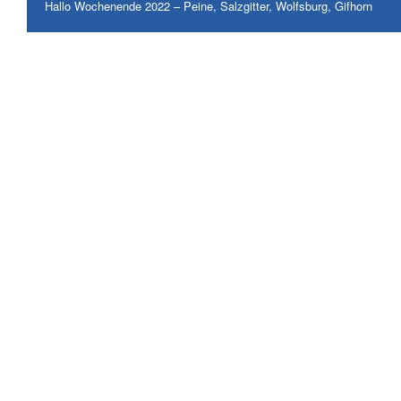
Hallo Wochenende 2022 – Peine, Salzgitter, Wolfsburg, Gifhorn