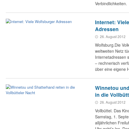
Verbindlichkeiten.
Internet: Vie
Adressen
26. August 2012
Wolfsburg.Die Vol
weltweiten Netz tü
Internetadressen si
– rechnerisch verf
über eine eigene
Winnetou und
in die Vollbüt
26. August 2012
Vollbüttel. Das Ki
Samstag, 1. Septe
alljährlichen Freil
Uhr geht’s los. De