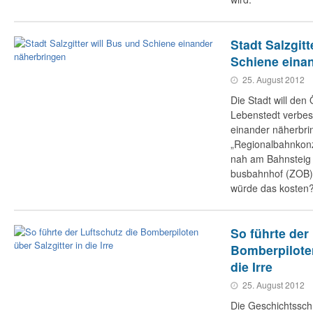
Stadt Salzgitt
Schiene eina
25. August 2012
Die Stadt will den
Lebenstedt verbes
einander näherbrin
„Regionalbahnkonz
nah am Bahnsteig 
busbahnhof (ZOB)
würde das koste
So führte der
Bomberpiloten
die Irre
25. August 2012
Die Geschichtsschr