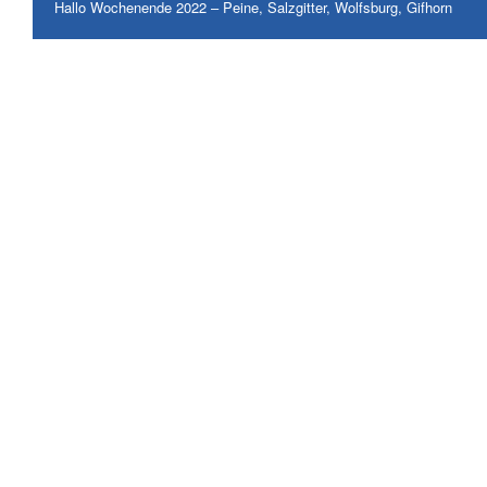
Hallo Wochenende 2022 – Peine, Salzgitter, Wolfsburg, Gifhorn