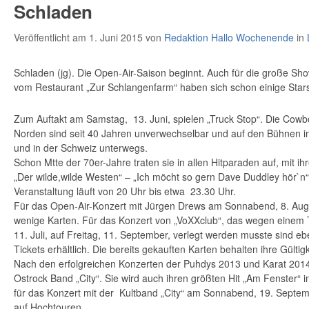
Schladen
Veröffentlicht am 1. Juni 2015
von
Redaktion Hallo Wochenende
in
Schladen (jg). Die Open-Air-Saison beginnt. Auch für die große 
vom Restaurant „Zur Schlangenfarm“ haben sich schon einige Star
Zum Auftakt am Samstag, 13. Juni, spielen „Truck Stop“. Die Co
Norden sind seit 40 Jahren unverwechselbar und auf den Bühnen in
und in der Schweiz unterwegs.
Schon Mtte der 70er-Jahre traten sie in allen Hitparaden auf, mit i
„Der wilde,wilde Westen“ – „Ich möcht so gern Dave Duddley hör`n“
Veranstaltung läuft von 20 Uhr bis etwa 23.30 Uhr.
Für das Open-Air-Konzert mit Jürgen Drews am Sonnabend, 8. Augu
wenige Karten. Für das Konzert von „VoXXclub“, das wegen einem 
11. Juli, auf Freitag, 11. September, verlegt werden musste sind e
Tickets erhältlich. Die bereits gekauften Karten behalten ihre Gültigk
Nach den erfolgreichen Konzerten der Puhdys 2013 und Karat 2014 
Ostrock Band „City“. Sie wird auch ihren größten Hit „Am Fenster“ 
für das Konzert mit der Kultband „City“ am Sonnabend, 19. Septemb
auf Hochtouren.