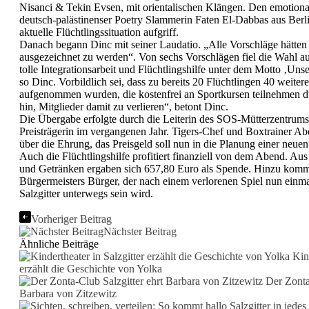
Nisanci & Tekin Evsen, mit orientalischen Klängen. Den emotiona
deutsch-palästinenser Poetry Slammerin Faten El-Dabbas aus Berlin,
aktuelle Flüchtlingssituation aufgriff.
Danach begann Dinc mit seiner Laudatio. „Alle Vorschläge hätten 
ausgezeichnet zu werden“. Von sechs Vorschlägen fiel die Wahl auf
tolle Integrationsarbeit und Flüchtlingshilfe unter dem Motto ‚Unse
so Dinc. Vorbildlich sei, dass zu bereits 20 Flüchtlingen 40 weiter
aufgenommen wurden, die kostenfrei an Sportkursen teilnehmen dü
hin, Mitglieder damit zu verlieren“, betont Dinc.
Die Übergabe erfolgte durch die Leiterin des SOS-Mütterzentrums
Preisträgerin im vergangenen Jahr. Tigers-Chef und Boxtrainer Ab
über die Ehrung, das Preisgeld soll nun in die Planung einer neuen
Auch die Flüchtlingshilfe profitiert finanziell von dem Abend. A
und Getränken ergaben sich 657,80 Euro als Spende. Hinzu kommt
Bürgermeisters Bürger, der nach einem verlorenen Spiel nun einmal
Salzgitter unterwegs sein wird.
Vorheriger Beitrag
Nächster Beitrag
Ähnliche Beiträge
Kind
erzählt die Geschichte von Yolka
Der Zonta-
Barbara von Zitzewitz