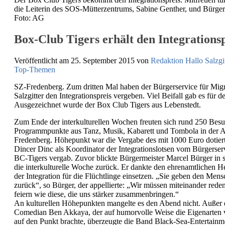
die Leiterin des SOS-Mütterzentrums, Sabine Genther, und Bürger
Foto: AG
Box-Club Tigers erhält den Integrationsp
Veröffentlicht am 25. September 2015
von
Redaktion Hallo Salzgit
Top-Themen
SZ-Fredenberg. Zum dritten Mal haben der Bürgerservice für Migr
Salzgitter den Integrationspreis vergeben. Viel Beifall gab es für de
Ausgezeichnet wurde der Box Club Tigers aus Lebenstedt.
Zum Ende der interkulturellen Wochen freuten sich rund 250 Besuc
Programmpunkte aus Tanz, Musik, Kabarett und Tombola in der
Fredenberg. Höhepunkt war die Vergabe des mit 1000 Euro dotierte
Dincer Dinc als Koordinator der Integrationslotsen vom Bürgerser
BC-Tigers vergab. Zuvor blickte Bürgermeister Marcel Bürger in 
die interkulturelle Woche zurück. Er dankte den ehrenamtlichen H
der Integration für die Flüchtlinge einsetzen. „Sie geben den Men
zurück“, so Bürger, der appellierte: „Wir müssen miteinander red
feiern wie diese, die uns stärker zusammenbringen.“
An kulturellen Höhepunkten mangelte es den Abend nicht. Außer 
Comedian Ben Akkaya, der auf humorvolle Weise die Eigenarten
auf den Punkt brachte, überzeugte die Band Black-Sea-Entertainm