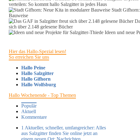
verteilen: So kommt hallo Salzgitter in jedes Haus
Stadt Gifhorn:
Bauweise
Das
sich über 2.148 gelesene Bücher
Ideen und neue Pro
Hier das Hallo-Spezial lesen!
So erreichen Sie uns
Hallo Peine
Hallo Salzgitter
Hallo Gifhorn
Hallo Wolfsburg
Hallo Wochenende - Top Themen
Populär
Aktuell
Kommentare
1
Aktueller, schneller, umfangreicher: Alles
aus Salzgitter finden Sie online jetzt an
einem neuen Ort:
Nachrichten,