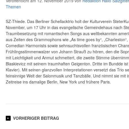
Veröffentlicht am 12. November 2019
von
Redaktion Hallo Salzgitte
Themen
SZ-Thiede. Das Berliner Schellacktrio holt der Kulturverein SteterK
November, um 17 Uhr in das evangelische Gemeindehaus nach Stet
Traumbesetzung mit romantischen Songs aus weltbekannten amerik
aus Zeiten des Grammophons wie „As time goes by“, „Charleston“,
Comedian Harmonists sowie sehnsuchtsvollen französischen Chans
Frühlingsstimmenwalzer von Johann Strauß zu hören, den die Sopr
mit Leichtigkeit und Anmut schmettert, die zweite Stimme übernimmt
Blaskievicz mit seinem traumhaften Geigenton. Dritte im Bundde is
Klavier). Mit seinen glanzvollen Interpretationen versetzt das Trio s
feinsinnige Welt der Salonmusik und Tanzbälle. Und nimmt sie mit i
Zeitreise ins damalige Berlin, New York und frühere Paris.
VORHERIGER BEITRAG