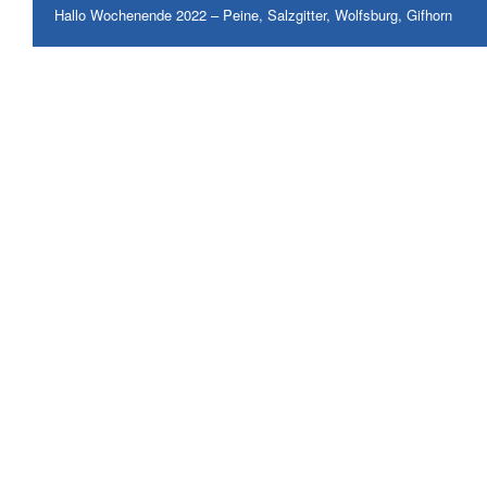
Hallo Wochenende 2022 – Peine, Salzgitter, Wolfsburg, Gifhorn