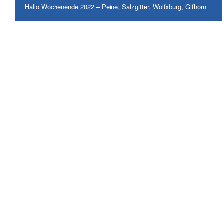
Hallo Wochenende 2022 – Peine, Salzgitter, Wolfsburg, Gifhorn