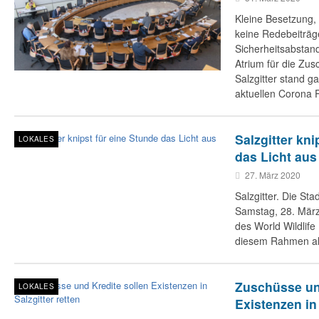
Kleine Besetzung,
keine Redebeiträge
Sicherheitsabstan
Atrium für die Zus
Salzgitter stand g
aktuellen Corona 
Salzgitter kni
LOKALES
das Licht aus
27. März 2020
Salzgitter​. Die Sta
Samstag, 28. März
des World Wildlife
diesem Rahmen a
Zuschüsse un
LOKALES
Existenzen in