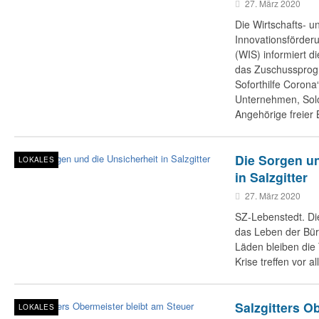
27. März 2020
Die Wirtschafts- u
Innovationsförderu
(WIS) informiert d
das Zuschussprog
Soforthilfe Corona
Unternehmen, Sol
Angehörige freier B
Die Sorgen un
LOKALES
in Salzgitter
27. März 2020
SZ-Lebenstedt. ​D
das Leben der Bürg
Läden bleiben die 
Krise treffen vor 
Salzgitters O
LOKALES