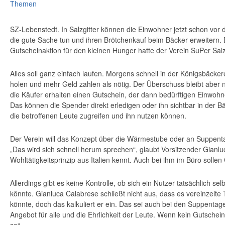
Themen
SZ-Lebenstedt
​. In Salzgitter können die Einwohner jetzt schon vor
die gute Sache tun und ihren Brötchenkauf beim Bäcker erweitern. 
Gutscheinaktion für den kleinen Hunger hatte der Verein SuPer Salzg
Alles soll ganz einfach laufen. Morgens schnell in der Königsbäcker
holen und mehr Geld zahlen als nötig. Der Überschuss bleibt aber n
die Käufer erhalten einen Gutschein, der dann bedürftigen Einwoh
Das können die Spender direkt erledigen oder ihn sichtbar in der 
die betroffenen Leute zugreifen und ihn nutzen können.
Der Verein will das Konzept über die Wärmestube oder an Suppen
„Das wird sich schnell herum sprechen“, glaubt Vorsitzender Gianl
Wohltätigkeitsprinzip aus Italien kennt. Auch bei ihm im Büro solle
Allerdings gibt es keine Kontrolle, ob sich ein Nutzer tatsächlich sel
könnte. Gianluca Calabrese schließt nicht aus, dass es vereinzelte T
könnte, doch das kalkuliert er ein. Das sei auch bei den Suppentagen
Angebot für alle und die Ehrlichkeit der Leute. Wenn kein Gutschein