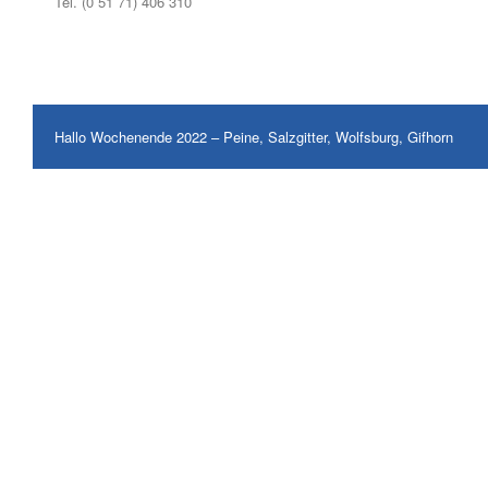
Tel. (0 51 71) 406 310
Hallo Wochenende 2022 – Peine, Salzgitter, Wolfsburg, Gifhorn