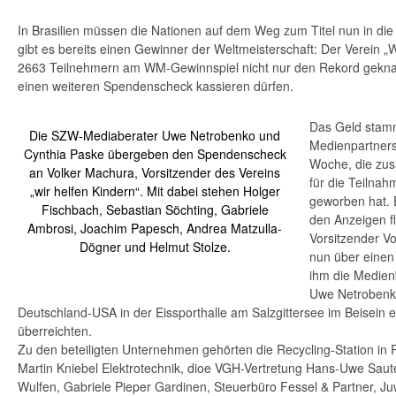
In Brasilien müssen die Nationen auf dem Weg zum Titel nun in die 
gibt es bereits einen Gewinner der Weltmeisterschaft: Der Verein „W
2663 Teilnehmern am WM-Gewinnspiel nicht nur den Rekord gekna
einen weiteren Spendenscheck kassieren dürfen.
Das Geld stam
Die SZW-Mediaberater Uwe Netrobenko und
Medienpartnersc
Cynthia Paske übergeben den Spendenscheck
Woche, die zu
an Volker Machura, Vorsitzender des Vereins
für die Teilna
„wir helfen Kindern“. Mit dabei stehen Holger
geworben hat. 
Fischbach, Sebastian Söchting, Gabriele
den Anzeigen f
Ambrosi, Joachim Papesch, Andrea Matzulla-
Vorsitzender Vo
Dögner und Helmut Stolze.
nun über einen
ihm die Medien
Uwe Netrobenk
Deutschland-USA in der Eissporthalle am Salzgittersee im Beisein e
überreichten.
Zu den beteiligten Unternehmen gehörten die Recycling-Station in 
Martin Kniebel Elektrotechnik, dioe VGH-Vertretung Hans-Uwe Saut
Wulfen, Gabriele Pieper Gardinen, Steuerbüro Fessel & Partner, Ju