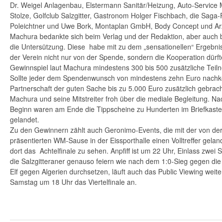
Dr. Weigel Anlagenbau, Elstermann Sanitär/Heizung, Auto-Service M
Stolze, Golfclub Salzgitter, Gastronom Holger Fischbach, die Saga-R
Poleichtner und Uwe Bork, Montaplan GmbH, Body Concept und Arz
Machura bedankte sich beim Verlag und der Redaktion, aber auch b
die Untersützung. Diese habe mit zu dem „sensationellen“ Ergebnis 
der Verein nicht nur von der Spende, sondern die Kooperation dürft
Gewinnspiel laut Machura mindestens 300 bis 500 zusätzliche Teil
Sollte jeder dem Spendenwunsch von mindestens zehn Euro nachk
Partnerschaft der guten Sache bis zu 5.000 Euro zusätzlich gebra
Machura und seine Mitstreiter froh über die mediale Begleitung. 
Beginn waren am Ende die Tippscheine zu Hunderten im Briefkast
gelandet.
Zu den Gewinnern zählt auch Geronimo-Events, die mit der von der
präsentierten WM-Sause in der Eissporthalle einen Volltreffer gela
dort das Achtelfinale zu sehen. Anpfiff ist um 22 Uhr, Einlass zwei
die Salzgitteraner genauso feiern wie nach dem 1:0-Sieg gegen die 
Elf gegen Algerien durchsetzen, läuft auch das Public Viewing weit
Samstag um 18 Uhr das Viertelfinale an.