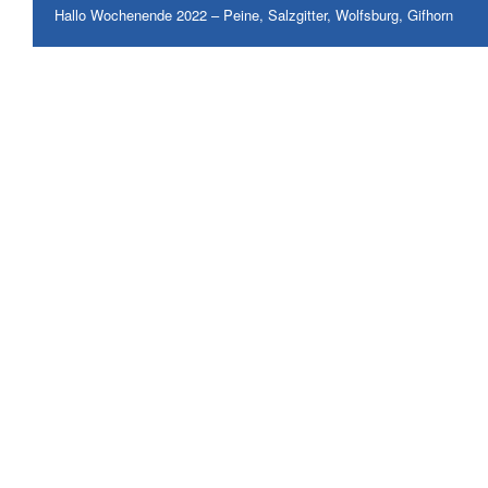
Hallo Wochenende 2022 – Peine, Salzgitter, Wolfsburg, Gifhorn