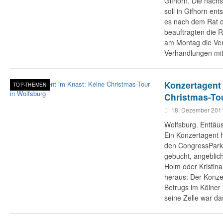
Gifhorn. Die näch
soll in Gifhorn en
es nach dem Rat d
beauftragten die R
am Montag die Ve
Verhandlungen mi
Konzertagent
TOP-THEMEN
Christmas-To
18. Dezember 201
Wolfsburg. Enttäu
Ein Konzertagent 
den CongressPark 
gebucht, angeblich
Holm oder Kristina 
heraus: Der Konze
Betrugs im Kölner 
seine Zelle war da