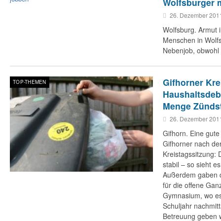
Wolfsburger 
26. Dezember 201
Wolfsburg. Armut i
Menschen in Wolf
Nebenjob, obwohl s
Gifhorner Kre
TOP-THEMEN
Haushaltsdeba
Menge Zündst
26. Dezember 201
Gifhorn. Eine gute 
Gifhorner nach de
Kreistagssitzung: 
stabil – so sieht e
Außerdem gaben di
für die offene Ga
Gymnasium, wo es
Schuljahr nachmitt
Betreuung geben wi