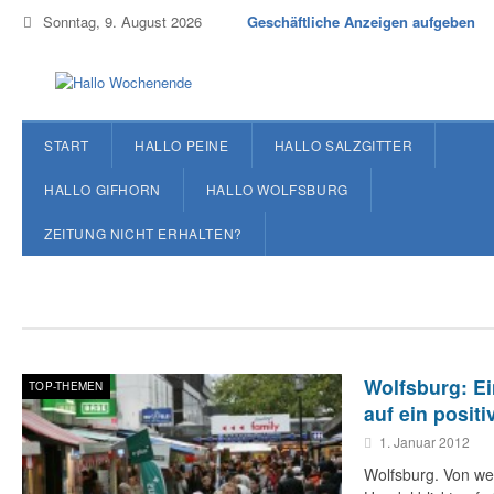
Sonntag, 9. August 2026
Geschäftliche Anzeigen aufgeben
START
HALLO PEINE
HALLO SALZGITTER
HALLO GIFHORN
HALLO WOLFSBURG
ZEITUNG NICHT ERHALTEN?
Wolfsburg: Ei
TOP-THEMEN
auf ein positi
1. Januar 2012
Wolfsburg. Von we