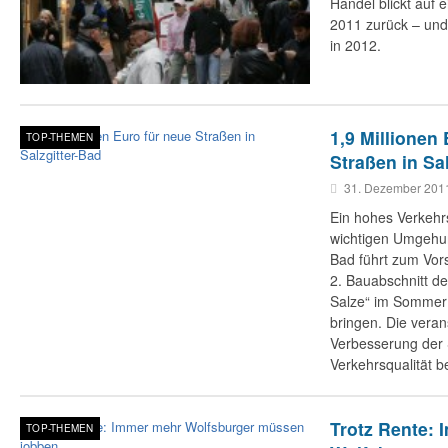
Handel blickt auf 
2011 zurück – und
in 2012.
1,9 Millionen
TOP-THEMEN
Straßen in Sa
31. Dezember 201
Ein hohes Verkehr
wichtigen Umgehun
Bad führt zum Vor
2. Bauabschnitt de
Salze“ im Sommer
bringen. Die veran
Verbesserung der 
Verkehrsqualität b
Trotz Rente:
TOP-THEMEN