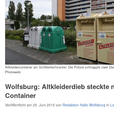
Altkleidercontainer am Schillerteichcenter: Die Polizei schnappte zwei Dieb
Photowerk:
Wolfsburg: Altkleiderdieb steckte 
Container
Veröffentlicht am 25. Juni 2015
von
Redaktion Hallo Wolfsburg
in
Lo