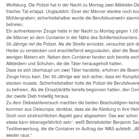
Wolfsburg. Die Polizei hat in der Nacht zu Montag zwei Altkleider-D
frischer Tat ertappt. Unglaublich: Einer der Männer steckte noch k
Mühlengraben; sicherheitshalber wurde die Berufsfeuerwehr alarmi
befreien.
Ein aufmerksamer Zeuge hatte in der Nacht zu Montag gegen 1.05 
die Männer an dem Container in der Nähe des Schillerteichcenters
30-Jährige rief die Polizei. Als die Streife anrückte, versuchte sich 
Hecke zu verstecken und anschließend wegzulaufen, aber die Beam
wenigen Metern ein. Neben dem Container fanden sich bereits sechs
Altkleidern und Schuhen, die die Täter herausgeholt hatten.
Dass es sich überhaupt um zwei Täter handelte, erfuhren die Beamte
Zeuge hinzu kam: Der 30-Jährige war sich sicher, dass ein Kompliz
stecken musste. Sicherheitshalber holte die Polizei die Berufsfeu
zu befreien. Als die Einsatzkräfte bereits begonnen hatten, den Cont
der zweite Dieb freiwillig heraus.
Zu dem Diebstahlsversuch machten die beiden Beschuldigten kein
kommen aus Osteuropa, denkbar, dass sie die Kleidung in ihre Heim
Doch vom strafrechtlichen Aspekt ganz abgesehen: Das war schon fa
etwas kann lebensgefährlich sein“, weiß Betriebsleiter Benjamin S
Textilverwertung, die die Container im Auftrag der WAS aufstellt. „
wieder raus.“