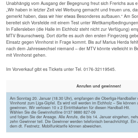
Unabhängig vom Ausgang der Begegnung freut sich Frerichs aus ei
„Wir haben in letzter Zeit viel Werbung gemacht und freuen uns, da
gemerkt haben, dass wir hier etwas Besonderes aufbauen.“ Am Son
bereitet sich Vorsfelde mit einem Test unter Wettkampfbedingungen 
In Fallersleben (die Halle im Eichholz steht nicht zur Verfügung) empf
MTV Braunschweig. Dort dürfte es auch den ersten Fingerzeig gebe
Einsatz gegen Vinnhorst in Frage kommt. Bis auf Marius Herda fehl
nach dem Jahreswechsel niemand – der MTV könnte vielleicht in Be
mit Vinnhorst gehen.
Im Vorverkauf gibt es Tickets unter Tel. 0176-32119545.
Anrufen und gewinnen!
Am Sonntag 20. Januar (18.30 Uhr), empfangen die Oberliga-Handballer
Vinnhorst zum Liga-Gipfel. Es wird voll werden im Eichholz – Sie können 
gewinnen. Wir verlosen 10 x 2 Eintrittskarten für diesen Handball-Hit.
Wählen Sie die Gewinnhotline 0137 9880 827-09
und folgen Sie der Ansage. Alle Anrufe, die bis 14. Januar eingehen, ne
zehn Gewinner teil. Die Gewinner werden telefonisch benachrichtigt. Ein
dem dt. Festnetz. Mobilfunktarife können abweichen.