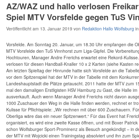
AZ/WAZ und hallo verlosen Freikar
Spiel MTV Vorsfelde gegen TuS Vi
Veröffentlicht am 13. Januar 2019
von
Redaktion Hallo Wolfsburg
i
Vorsfelde. Am Sonntag 20. Januar, um 18.30 Uhr empfangen die Ob
MTV Vorsfelde den TuS Vinnhorst zum Liga-Gipfel. Die Vorbereitung
Hochtouren, Manager Andre Frerichs erwartet eine Rekord-Kulisse
verlosen für diesen Handball-Knaller 10 x 2 Karten (siehe Kasten re
Am letzten Spieltag der Hinrunde hatte sich Vorsfelde an die Tabell
vor dem Spitzenspiel hat der MTV in der Tabelle mit dem Konkurre
Landeshauptstadt die Plätze getauscht. 2011 hatte der MTV zum 15
mal den damaligen Erstligisten HSV Hamburg zu Gast, die Halle im
ausverkauft. Auch wenn Manager André Frerichs nicht davon ausge
1000 Zuschauer den Weg in die Halle finden werden, rechnet er tr
Kulisse für Pflichtspiele: „Wir rechnen mit über 600 Zuschauern. Für
Oberliga wäre das ein neuer Spitzenwert.“ Für das Event hat Freric
organisiert, es wird eine zweite Kasse öffnen, und mit Boxer Patrick
schon Wolfsburger Sport-Prominenz als Besuch angekündigt – in de
der MTV mit Wojcicki einen Trainingstag absolviert und ihn zum Spi