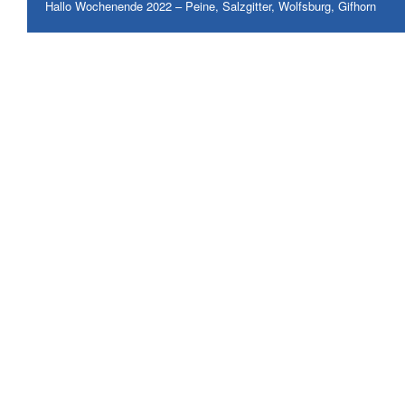
Hallo Wochenende 2022 – Peine, Salzgitter, Wolfsburg, Gifhorn