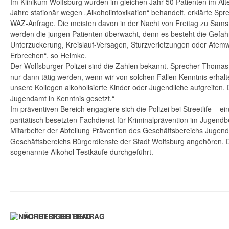
Im Klinikum Wolfsburg wurden im gleichen Jahr 50 Patienten im Alt
Jahre stationär wegen „Alkoholintoxikation“ behandelt, erklärte S
WAZ-Anfrage. Die meisten davon in der Nacht von Freitag zu Samsta
werden die jungen Patienten überwacht, denn es besteht die Gefah
Unterzuckerung, Kreislauf-Versagen, Sturzverletzungen oder Ate
Erbrechen“, so Helmke.
Der Wolfsburger Polizei sind die Zahlen bekannt. Sprecher Thomas
nur dann tätig werden, wenn wir von solchen Fällen Kenntnis erhal
unsere Kollegen alkoholisierte Kinder oder Jugendliche aufgreifen.
Jugendamt in Kenntnis gesetzt.“
Im präventiven Bereich engagiere sich die Polizei bei Streetlife – ei
paritätisch besetzten Fachdienst für Kriminalprävention im Jugen
Mitarbeiter der Abteilung Prävention des Geschäftsbereichs Jugen
Geschäftsbereichs Bürgerdienste der Stadt Wolfsburg angehören.
sogenannte Alkohol-Testkäufe durchgeführt.
VORHERIGER BEITRAG