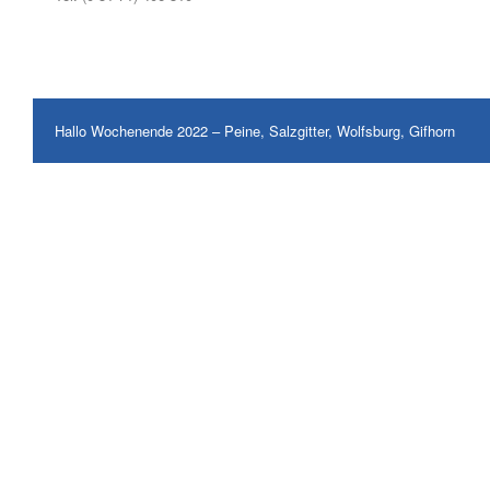
Hallo Wochenende 2022 – Peine, Salzgitter, Wolfsburg, Gifhorn