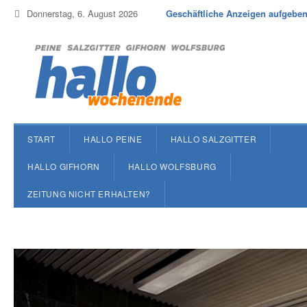
Donnerstag, 6. August 2026
Geschäftliche Anzeigen aufgebe
START
HALLO PEINE
HALLO SALZGITTER
HALLO GIFHORN
HALLO WOLFSBURG
ZEITUNG NICHT ERHALTEN?