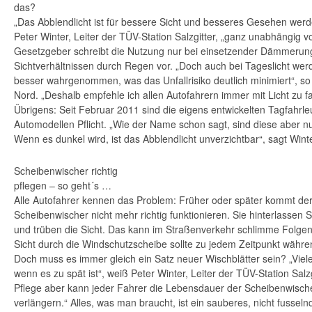
das?
„Das Abblendlicht ist für bessere Sicht und besseres Gesehen werd
Peter Winter, Leiter der TÜV-Station Salzgitter, „ganz unabhängig v
Gesetzgeber schreibt die Nutzung nur bei einsetzender Dämmerun
Sichtverhältnissen durch Regen vor. „Doch auch bei Tageslicht we
besser wahrgenommen, was das Unfallrisiko deutlich minimiert“, s
Nord. „Deshalb empfehle ich allen Autofahrern immer mit Licht zu f
Übrigens: Seit Februar 2011 sind die eigens entwickelten Tagfahrl
Automodellen Pflicht. „Wie der Name schon sagt, sind diese aber n
Wenn es dunkel wird, ist das Abblendlicht unverzichtbar“, sagt Winte
Scheibenwischer richtig
pflegen – so geht´s …
Alle Autofahrer kennen das Problem: Früher oder später kommt der
Scheibenwischer nicht mehr richtig funktionieren. Sie hinterlassen 
und trüben die Sicht. Das kann im Straßenverkehr schlimme Folgen
Sicht durch die Windschutzscheibe sollte zu jedem Zeitpunkt währe
Doch muss es immer gleich ein Satz neuer Wischblätter sein? „Viele
wenn es zu spät ist“, weiß Peter Winter, Leiter der TÜV-Station Salzgi
Pflege aber kann jeder Fahrer die Lebensdauer der Scheibenwisch
verlängern.“ Alles, was man braucht, ist ein sauberes, nicht fusse