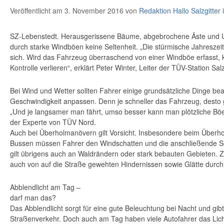
Veröffentlicht am 3. November 2016
von
Redaktion Hallo Salzgitter
SZ-Lebenstedt. Herausgerissene Bäume, abgebrochene Äste und Un
durch starke Windböen keine Seltenheit. „Die stürmische Jahreszeit
sich. Wird das Fahrzeug überraschend von einer Windböe erfasst, 
Kontrolle verlieren“, erklärt Peter Winter, Leiter der TÜV-Station Salz
Bei Wind und Wetter sollten Fahrer einige grundsätzliche Dinge bea
Geschwindigkeit anpassen. Denn je schneller das Fahrzeug, desto g
„Und je langsamer man fährt, umso besser kann man plötzliche Böe
der Experte von TÜV Nord.
Auch bei Überholmanövern gilt Vorsicht. Insbesondere beim Überh
Bussen müssen Fahrer den Windschatten und die anschließende S
gilt übrigens auch an Waldrändern oder stark bebauten Gebieten. Z
auch von auf die Straße gewehten Hindernissen sowie Glätte durc
Abblendlicht am Tag –
darf man das?
Das Abblendlicht sorgt für eine gute Beleuchtung bei Nacht und gibt
Straßenverkehr. Doch auch am Tag haben viele Autofahrer das Lich