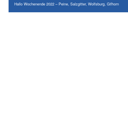
Hallo Wochenende 2022 – Peine, Salzgitter, Wolfsburg, Gifhorn