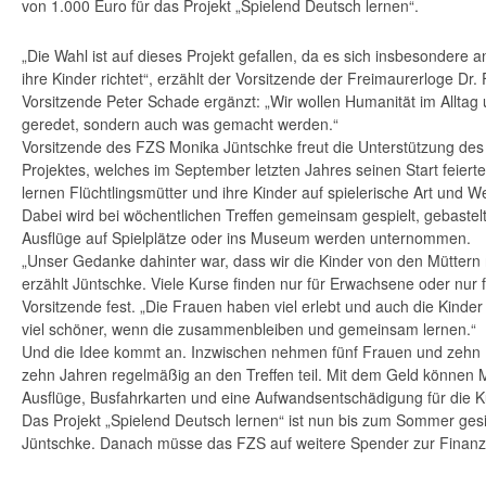
von 1.000 Euro für das Projekt „Spielend Deutsch lernen“.
„Die Wahl ist auf dieses Projekt gefallen, da es sich insbesondere a
ihre Kinder richtet“, erzählt der Vorsitzende der Freimaurerloge Dr.
Vorsitzende Peter Schade ergänzt: „Wir wollen Humanität im Alltag 
geredet, sondern auch was gemacht werden.“
Vorsitzende des FZS Monika Jüntschke freut die Unterstützung des
Projektes, welches im September letzten Jahres seinen Start feierte
lernen Flüchtlingsmütter und ihre Kinder auf spielerische Art und 
Dabei wird bei wöchentlichen Treffen gemeinsam gespielt, gebaste
Ausflüge auf Spielplätze oder ins Museum werden unternommen.
„Unser Gedanke dahinter war, dass wir die Kinder von den Müttern n
erzählt Jüntschke. Viele Kurse finden nur für Erwachsene oder nur für
Vorsitzende fest. „Die Frauen haben viel erlebt und auch die Kinder 
viel schöner, wenn die zusammenbleiben und gemeinsam lernen.“
Und die Idee kommt an. Inzwischen nehmen fünf Frauen und zehn Ki
zehn Jahren regelmäßig an den Treffen teil. Mit dem Geld können 
Ausflüge, Busfahrkarten und eine Aufwandsentschädigung für die K
Das Projekt „Spielend Deutsch lernen“ ist nun bis zum Sommer gesi
Jüntschke. Danach müsse das FZS auf weitere Spender zur Finanzi