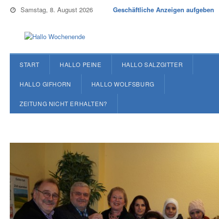
Samstag, 8. August 2026
Geschäftliche Anzeigen aufgeben
START
HALLO PEINE
HALLO SALZGITTER
HALLO GIFHORN
HALLO WOLFSBURG
ZEITUNG NICHT ERHALTEN?