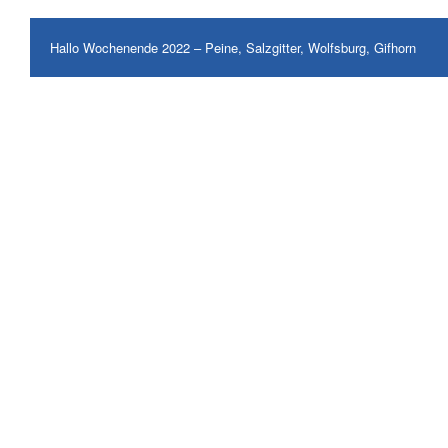
Hallo Wochenende 2022 – Peine, Salzgitter, Wolfsburg, Gifhorn