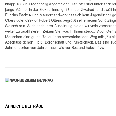
knapp 100) in Fredenberg angemeldet. Darunter sind unter anderem
junge Männer in der Elektro-Innung, 16 in der Zweirad- und zwölf i
Für das Bäcker- und Maurerhandwerk hat sich kein Jugendlicher g
Oberstudiendirektor Robert Ottens begrüßt seine neuen Schützlin
Sie sich rein. Auch nach Ihrer Ausbildung bieten wir viele verschie
weiter zu qualifizieren. Zeigen Sie, was in Ihnen steckt.“ Auch Ger
Menschen eine guten Rat auf den bevorstehenden Weg mit: „Zu ei
Abschluss gehört Fleiß, Bereitschaft und Pünktlichkeit. Das sind Tu
Jahrhunderten von Jahren nach wie vor Bestand haben.“ yw
VORHERIGER BEITRAG
ÄHNLICHE BEITRÄGE