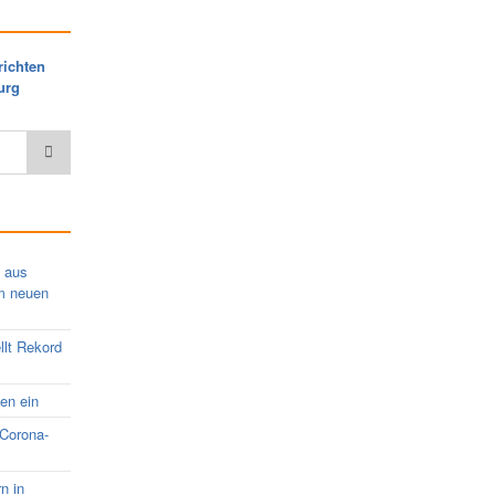
richten
urg
s aus
em neuen
llt Rekord
nen ein
 Corona-
rn in