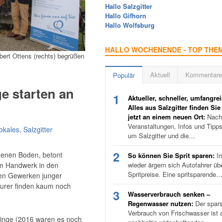
Hallo Salzgitter
Hallo Gifhorn
Hallo Wolfsburg
HALLO WOCHENENDE - TOP THE
bert Ottens (rechts) begrüßen
Aktuell
Kommentare
Populär
ge starten an
1
Aktueller, schneller, umfangrei
Alles aus Salzgitter finden Sie
jetzt an einem neuen Ort:
Nachr
Veranstaltungen, Infos und Tipp
okales
,
Salzgitter
um Salzgitter und die…
2
denen Boden, betont
So können Sie Sprit sparen:
I
im Handwerk in den
wieder ärgern sich Autofahrer üb
Spritpreise. Eine spritsparende
llen Gewerken junger
urer finden kaum noch
3
Wasserverbrauch senken –
Regenwasser nutzen:
Der spar
Verbrauch von Frischwasser ist a
linge (2016 waren es noch