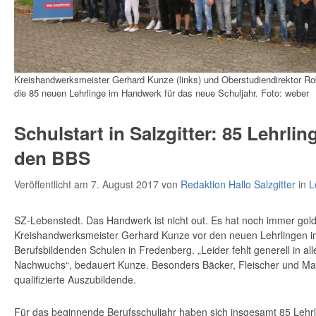
Kreishandwerksmeister Gerhard Kunze (links) und Oberstudiendirektor Ro
die 85 neuen Lehrlinge im Handwerk für das neue Schuljahr. Foto: weber
Schulstart in Salzgitter: 85 Lehrlin
den BBS
Veröffentlicht am 7. August 2017
von
Redaktion Hallo Salzgitter
in
L
SZ-Lebenstedt. Das Handwerk ist nicht out. Es hat noch immer gol
Kreishandwerksmeister Gerhard Kunze vor den neuen Lehrlingen 
Berufsbildenden Schulen in Fredenberg. „Leider fehlt generell in a
Nachwuchs“, bedauert Kunze. Besonders Bäcker, Fleischer und Ma
qualifizierte Auszubildende.
Für das beginnende Berufsschuljahr haben sich insgesamt 85 Lehr