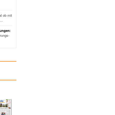
l ob mit
d…
rungen:
erungs-