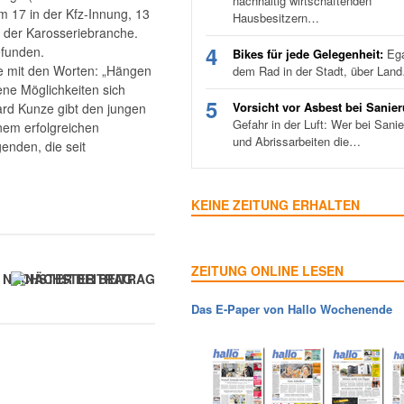
nachhaltig wirtschaftenden
 17 in der Kfz-Innung, 13
Hausbesitzern…
n der Karosseriebranche.
4
efunden.
Bikes für jede Gelegenheit:
Ega
ge mit den Worten: „Hängen
dem Rad in der Stadt, über Lan
dene Möglichkeiten sich
5
Vorsicht vor Asbest bei Sanie
hard Kunze gibt den jungen
Gefahr in der Luft: Wer bei Sani
nem erfolgreichen
und Abrissarbeiten die…
genden, die seit
KEINE ZEITUNG ERHALTEN
ZEITUNG ONLINE LESEN
NÄCHSTER BEITRAG
Das E-Paper von Hallo Wochenende