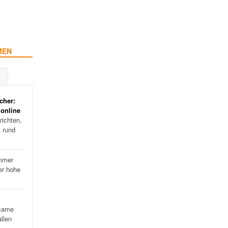
MEN
cher:
 online
ichten,
s rund
mmer
er hohe
…
same
llen