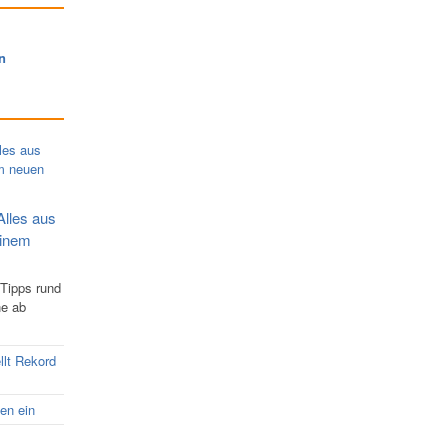
n
Alles aus
einem
 Tipps rund
ne ab
llt Rekord
nen ein