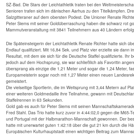
SZ-Bad. Die Stars der Leichtathletik traten bei den Weltmeistersch
Senioren trafen sich im dänischen Aarhus zu den Titelkämpfen. Dr
Salzgitteraner auf dem obersten Podest. Die Unioner Renate Richte
Peter Siems mit seiner Goldüberraschung haben die schwarz rot g
Mammutveranstaltung mit 3841 Teilnehmern aus 40 Ländern erfolgr
Die Späteinsteigerin der Leichtathletik Renate Richter hatte sich ü
Endlauf qualifiziert. Mit 16,84 Sek. und Platz vier erzielte sie dann 
Resultat, mit dem sie sich für die Deutsche Staffel qualifizierte. Ih
jedoch auf dem Hochsprung, sie war schließlich als Favoritin angere
übersprang als einzige die 1,21 Meter und sogar die 1,24 Meter, fas
Europameisterin sogar noch mit 1,27 Meter einen neuen Landesreko
gemeistert.
Die vielseitige Sportlerin, die im Weitsprung mit 3,44 Metern auf Pla
einer weiteren Goldmedaille ihre Teilnahme, gewann mit Deutschl
Staffelrennen in 63 Sekunden.
Gold gab es auch für Peter Siems mit seinen Mannschaftskamerad
Fred Stahl. Das Trio hatte kurz zuvor in 4:44:02,0 gegen die M65-
und Portugal mit der Halbmarathon-Mannschaft gewonnen. Der be
hatte mit unerwartet guten 1:42:18 über die gut 21 km durch die H
Europäischen Kulturhauptstadt einen wichtigen Beitrag zum Mannsch