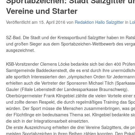
Sportabzeichen: Stadt Salzgitter 
Vereine und Starter
Veröffentlicht am 15. April 2016
von
Redaktion Hallo Salzgitter
in
Lo
SZ-Bad. Die Stadt und der Kreissportbund Salzgitter haben im Ratske
und großen Sieger aus dem Sportabzeichen-Wettbewerb des verg
ausgezeichnet.
KSB-Vorsitzender Clemens Löcke bedankte sich bei den 400 Prüfern
Samtgemeinde Baddeckenstedt, die es erst durch ihre unermüdliche
alle sportlich Interessierten den „olympischen Orden für Jederman
erhielten auch die Vertreter der Sponsoren Michael Tilch (Sparkas
Gauler (Filiale Lebenstedt der Landessparkasse Braunschweig).
Oberbürgermeister Frank Klingebiel zählte die vielen Vorteile einer 
und zollte denen Respekt, die durch regelmäßiges Training das Sp
würden. Der Sport müsse die Menschen zusammenbringen, was ge
der Flüchtlinge ein bedeutsames Thema sei. Klingebiel bedankte si
die sich in der Integrationsarbeit einsetzten.
Die erste Auszeichnung erhielten die drei Vereine Salzgitters, die 
meisten Sportabzeichen in ihren Reihen zählen konnten. Den Pokal d