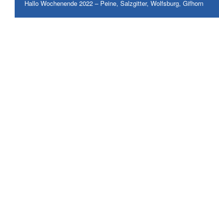
Hallo Wochenende 2022 – Peine, Salzgitter, Wolfsburg, Gifhorn