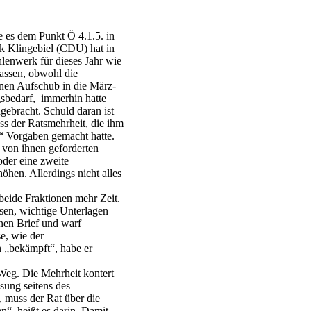
e es dem Punkt Ö 4.1.5. in
 Klingebiel (CDU) hat in
hlenwerk für dieses Jahr wie
lassen, obwohl die
nen Aufschub in die März-
gsbedarf, immerhin hatte
gebracht. Schuld daran ist
ss der Ratsmehrheit, die ihm
e“ Vorgaben gemacht hatte.
 von ihnen geforderten
der eine zweite
öhen. Allerdings nicht alles
beide Fraktionen mehr Zeit.
sen, wichtige Unterlagen
enen Brief und warf
e, wie der
 „bekämpft“, habe er
Weg. Die Mehrheit kontert
sung seitens des
 muss der Rat über die
“, heißt es darin. Damit