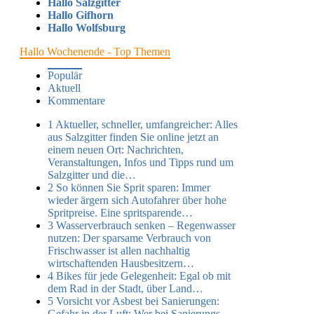
Hallo Salzgitter
Hallo Gifhorn
Hallo Wolfsburg
Hallo Wochenende - Top Themen
Populär
Aktuell
Kommentare
1
Aktueller, schneller, umfangreicher: Alles
aus Salzgitter finden Sie online jetzt an
einem neuen Ort:
Nachrichten,
Veranstaltungen, Infos und Tipps rund um
Salzgitter und die…
2
So können Sie Sprit sparen:
Immer
wieder ärgern sich Autofahrer über hohe
Spritpreise. Eine spritsparende…
3
Wasserverbrauch senken – Regenwasser
nutzen:
Der sparsame Verbrauch von
Frischwasser ist allen nachhaltig
wirtschaftenden Hausbesitzern…
4
Bikes für jede Gelegenheit:
Egal ob mit
dem Rad in der Stadt, über Land…
5
Vorsicht vor Asbest bei Sanierungen:
Gefahr in der Luft: Wer bei Sanierungs-