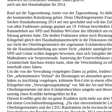
auch um den Haushaltsplan für 2014.
Rauf auf die Tagesordnung, runter von der Tagesordnung. So düft
der kommenden Ratssitzung gehen. Denn Oberbürgermeister Frank
Sachen Haushaltssatzung 2014 auf stur geschaltet und will das Za
von allen Fraktionen anfangs geplant am 19. Februar beschließen 
Ratsmehrheit aus SPD und Bündnis 90/Grüne ihn öffentlich um ei
Sitzung gebeten hatte. Die beiden Fraktionen sehen noch Beratun
Klingebiel gleich drei Haushaltsplanentwürfe in die Diskussion ein
aus Sicht des Oberbürgermeisters der sogenannte Eckdatenbeschlu
für die Haushaltsaufstellung aus seiner Sicht „objektiv unmöglich
SPD und Grüne wollen dagegen beweisen, dass sich Salzgitter die
Maßnahmen wie Seepromenade, Sanierung der Feuerwehrhäuser o
Gesamtschule durchaus leisten kann, ohne die Verschuldung zu erh
innerhalb eines Jahres.
Um die von der Verwaltung vorgelegten Daten zu prüfen, fordern 
Der „arbeitsintensive Verlauf“ der Beratungen sei abzusehen gewe
hätten zu kurzfristig vorgelegen, kritisierte Rot-Grün in einem off
Klingebiel eine „Verweigerungshaltung“ vor. Mit der Art und Weis
Oberbürgermeister mit dem Eckdatenbeschluss umgehe und diesen
unnötig einen Konflikt herbeigeführt im Rat.
Diesem Konflikt geht die rot-grüne Koalition nicht mehr aus dem 
mit einem Geschäftsordnungsantrag. „Da eine einvernehmliche Lö
Oberbürgermeisters und der CDU-Ratsfraktion nicht erwünscht ist,
Verschiebung der Beschlussfassung des Haushalts 2014 entscheiden