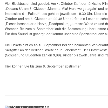
Vier Blockbuster sind gesetzt. Am 4. Oktober läuft der türkische Fil
„Oceans 8“, am 6. Oktober „Mamma Mia! Here we go again“ und am
Impossible 6 – Fallout“. Los geht es jeweils um 19.30 Uhr. Über die
Oktober und am 6. Oktober um 22.45 Uhr dürfen die Leser entsche
„Dieses bescheuerte Herz“, „Deadpool 2“, „Jurassic World 2“ und de
Woman“. Bis zum 8. September läuft die Abstimmung über unsere O
Für den Sound ist gesorgt, der kommt über eine Spezialfrequenz 
Die Tickets gibt es ab 10. September bei den bekannten Vorverkaufs
Salzgitter an der Berliner Straße 11 in Lebenstedt. Der Eintritt kost
(Schüler und Studenten zahlen 9,99). Kinder bis zwölf Jahre sind fre
Hier können Sie bis zum 8. September abstimmen:
VORHERIGER BEITRAG