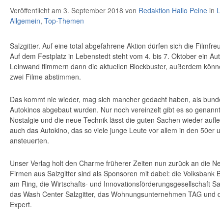
Veröffentlicht am 3. September 2018
von
Redaktion Hallo Peine
in
L
Allgemein
,
Top-Themen
Salzgitter. Auf eine total abgefahrene Aktion dürfen sich die Filmfr
Auf dem Festplatz in Lebenstedt steht vom 4. bis 7. Oktober ein Au
Leinwand flimmern dann die aktuellen Blockbuster, außerdem könne
zwei Filme abstimmen.
Das kommt nie wieder, mag sich mancher gedacht haben, als bund
Autokinos abgebaut wurden. Nur noch vereinzelt gibt es so genannt
Nostalgie und die neue Technik lässt die guten Sachen wieder aufl
auch das Autokino, das so viele junge Leute vor allem in den 50er
ansteuerten.
Unser Verlag holt den Charme früherer Zeiten nun zurück an die N
Firmen aus Salzgitter sind als Sponsoren mit dabei: die Volksbank
am Ring, die Wirtschafts- und Innovationsförderungsgesellschaft Sal
das Wash Center Salzgitter, das Wohnungsunternehmen TAG und d
Expert.