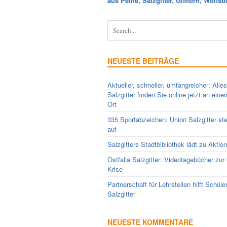
aus Peine, Salzgitter, Gifhorn, Wolfsb
NEUESTE BEITRÄGE
Aktueller, schneller, umfangreicher: Alle
Salzgitter finden Sie online jetzt an ein
Ort
335 Sportabzeichen: Union Salzgitter ste
auf
Salzgitters Stadtbibliothek lädt zu Aktio
Ostfalia Salzgitter: Videotagebücher zur
Krise
Partnerschaft für Lehrstellen hilft Schüle
Salzgitter
NEUESTE KOMMENTARE