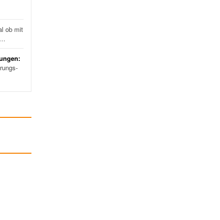
l ob mit
d…
rungen:
erungs-