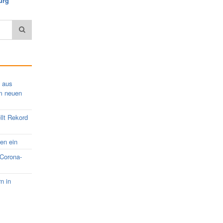
urg
s aus
em neuen
llt Rekord
nen ein
 Corona-
rn in