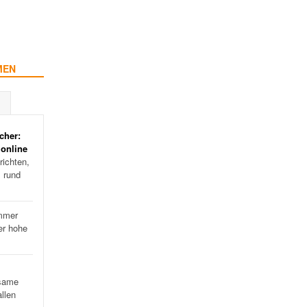
MEN
cher:
 online
ichten,
s rund
mmer
er hohe
…
same
llen