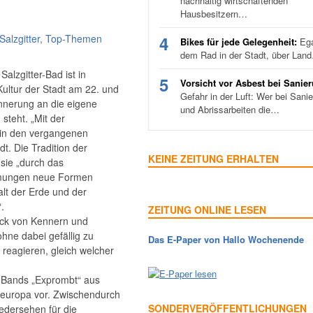
nachhaltig wirtschaftenden
Hausbesitzern…
Salzgitter
,
Top-Themen
4
Bikes für jede Gelegenheit:
Ega
dem Rad in der Stadt, über Lan
alzgitter-Bad ist in
5
Vorsicht vor Asbest bei Sanie
Kultur der Stadt am 22. und
Gefahr in der Luft: Wer bei Sani
innerung an die eigene
und Abrissarbeiten die…
steht. „Mit der
r in den vergangenen
t. Die Tradition der
KEINE ZEITUNG ERHALTEN
 sie „durch das
ömungen neue Formen
alt der Erde und der
.
ZEITUNG ONLINE LESEN
ack von Kennern und
ohne dabei gefällig zu
Das E-Paper von Hallo Wochenende
k reagieren, gleich welcher
ie Bands „Exprombt“ aus
teuropa vor. Zwischendurch
SONDERVERÖFFENTLICHUNGEN
edersehen für die