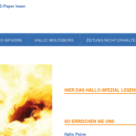
E-Paper lesen
O GIFHORN
HALLO WOLFSBURG
ZEITUNG NICHT ERHALT
HIER DAS HALLO-SPEZIAL LESEN
SO ERREICHEN SIE UNS
Hallo Peine