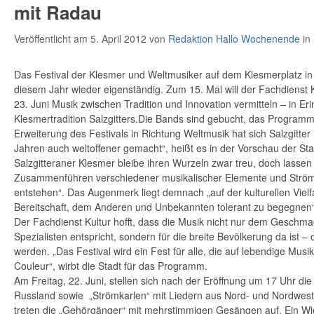
mit Radau
Veröffentlicht am 5. April 2012
von
Redaktion Hallo Wochenende
in
Das Festival der Klesmer und Weltmusiker auf dem Klesmerplatz in S
diesem Jahr wieder eigenständig. Zum 15. Mal will der Fachdienst 
23. Juni Musik zwischen Tradition und Innovation vermitteln – in Er
Klesmertradition Salzgitters.
Die Bands sind gebucht, das Programm 
Erweiterung des Festivals in Richtung Weltmusik hat sich Salzgitte
Jahren auch weltoffener gemacht“, heißt es in der Vorschau der Stad
Salzgitteraner Klesmer bleibe ihren Wurzeln zwar treu, doch lassen
Zusammenführen verschiedener musikalischer Elemente und Str
entstehen“. Das Augenmerk liegt demnach „auf der kulturellen Vielf
Bereitschaft, dem Anderen und Unbekannten tolerant zu begegnen“
Der Fachdienst Kultur hofft, dass die Musik nicht nur dem Geschm
Spezialisten entspricht, sondern für die breite Bevölkerung da ist – 
werden. „Das Festival wird ein Fest für alle, die auf lebendige Musi
Couleur“, wirbt die Stadt für das Programm.
Am Freitag, 22. Juni, stellen sich nach der Eröffnung um 17 Uhr d
Russland sowie „Strömkarlen“ mit Liedern aus Nord- und Nordwes
treten die „Gehörgänger“ mit mehrstimmigen Gesängen auf. Ein Wi