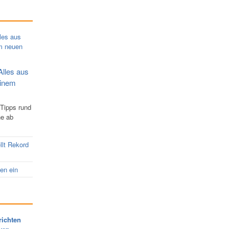
Alles aus
einem
 Tipps rund
ne ab
llt Rekord
nen ein
richten