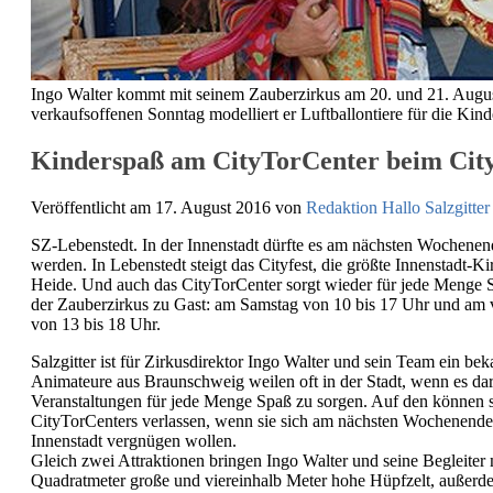
Ingo Walter kommt mit seinem Zauberzirkus am 20. und 21. Augu
verkaufsoffenen Sonntag modelliert er Luftballontiere für die Kind
Kinderspaß am CityTorCenter beim Cityfe
Veröffentlicht am 17. August 2016
von
Redaktion Hallo Salzgitter
SZ-Lebenstedt. In der Innenstadt dürfte es am nächsten Wochenen
werden. In Lebenstedt steigt das Cityfest, die größte Innenstadt-
Heide. Und auch das CityTorCenter sorgt wieder für jede Menge S
der Zauberzirkus zu Gast: am Samstag von 10 bis 17 Uhr und am 
von 13 bis 18 Uhr.
Salzgitter ist für Zirkusdirektor Ingo Walter und sein Team ein bek
Animateure aus Braunschweig weilen oft in der Stadt, wenn es da
Veranstaltungen für jede Menge Spaß zu sorgen. Auf den können s
CityTorCenters verlassen, wenn sie sich am nächsten Wochenende 
Innenstadt vergnügen wollen.
Gleich zwei Attraktionen bringen Ingo Walter und seine Begleiter 
Quadratmeter große und viereinhalb Meter hohe Hüpfzelt, außerd