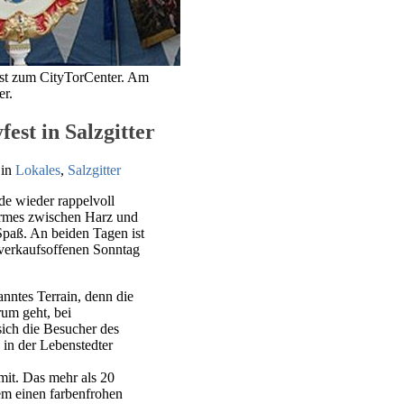
st zum CityTorCenter. Am
er.
st in Salzgitter
in
Lokales
,
Salzgitter
de wieder rappelvoll
Kirmes zwischen Harz und
paß. An beiden Tagen ist
verkaufsoffenen Sonntag
anntes Terrain, denn die
rum geht, bei
ich die Besucher des
in der Lebenstedter
mit. Das mehr als 20
em einen farbenfrohen