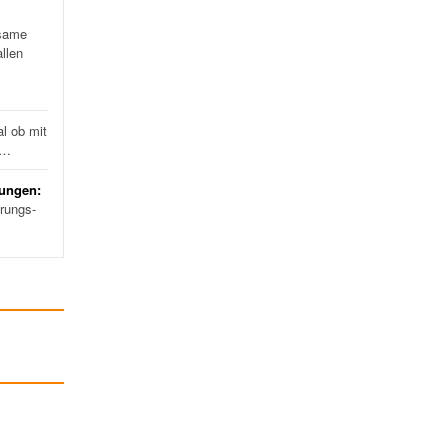
same
llen
l ob mit
d…
rungen:
erungs-