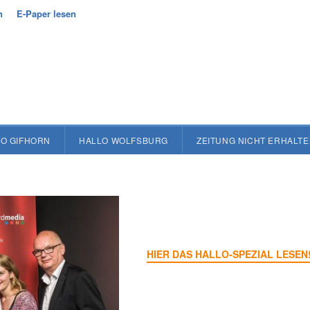
n
E-Paper lesen
O GIFHORN
HALLO WOLFSBURG
ZEITUNG NICHT ERHALT
HIER DAS HALLO-SPEZIAL LESEN