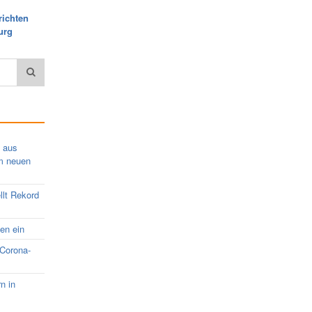
richten
urg
s aus
em neuen
llt Rekord
nen ein
 Corona-
rn in