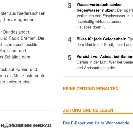
3
Wasserverbrauch senken –
Regenwasser nutzen:
Der spar
eater aus Niedersachsen
Verbrauch von Frischwasser ist a
g „hervorragender
nachhaltig wirtschaftenden
Hausbesitzern…
er Bundesländer
4
und Radio Bremen. Die
Bikes für jede Gelegenheit:
Ega
ochschulabschlussfilm
dem Rad in der Stadt, über Lan
 Regisseur und
5
Vorsicht vor Asbest bei Sanie
s Schäffer, dem
Gefahr in der Luft: Wer bei Sani
und Abrissarbeiten die…
ück auf Papier- und
chen als Musikinstumente.
gern wieder eine
KEINE ZEITUNG ERHALTEN
ZEITUNG ONLINE LESEN
Das E-Paper von Hallo Wochenende
NÄCHSTER BEITRAG