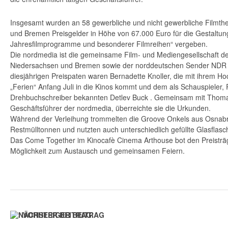
Insgesamt wurden an 58 gewerbliche und nicht gewerbliche Filmth
und Bremen Preisgelder in Höhe von 67.000 Euro für die Gestaltun
Jahresfilmprogramme und besonderer Filmreihen“ vergeben.
Die nordmedia ist die gemeinsame Film- und Mediengesellschaft d
Niedersachsen und Bremen sowie der norddeutschen Sender NDR 
diesjährigen Preispaten waren Bernadette Knoller, die mit ihrem H
„Ferien“ Anfang Juli in die Kinos kommt und dem als Schauspieler,
Drehbuchschreiber bekannten Detlev Buck . Gemeinsam mit Thoma
Geschäftsführer der nordmedia, überreichte sie die Urkunden.
Während der Verleihung trommelten die Groove Onkels aus Osnabr
Restmülltonnen und nutzten auch unterschiedlich gefüllte Glasflas
Das Come Together im Kinocafè Cinema Arthouse bot den Preisträ
Möglichkeit zum Austausch und gemeinsamen Feiern.
VORHERIGER BEITRAG