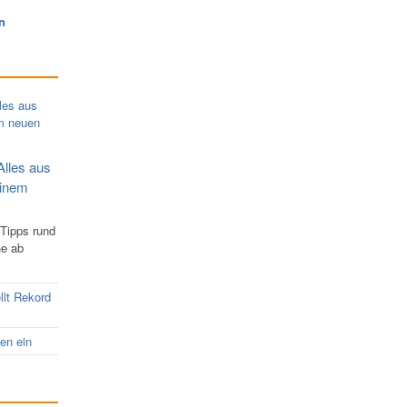
n
Alles aus
einem
 Tipps rund
ne ab
llt Rekord
nen ein