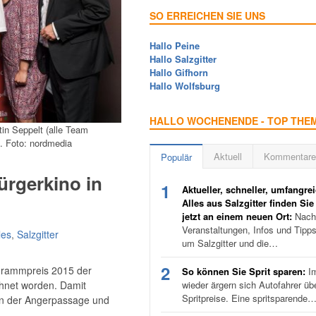
SO ERREICHEN SIE UNS
Hallo Peine
Hallo Salzgitter
Hallo Gifhorn
Hallo Wolfsburg
HALLO WOCHENENDE - TOP THE
in Seppelt (alle Team
. Foto: nordmedia
Aktuell
Kommentare
Populär
ürgerkino in
1
Aktueller, schneller, umfangrei
Alles aus Salzgitter finden Sie
jetzt an einem neuen Ort:
Nachr
Veranstaltungen, Infos und Tipp
les
,
Salzgitter
um Salzgitter und die…
2
grammpreis 2015 der
So können Sie Sprit sparen:
I
hnet worden. Damit
wieder ärgern sich Autofahrer üb
Spritpreise. Eine spritsparende
 in der Angerpassage und