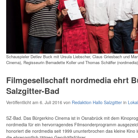
Schauspieler Detlev Buck mit Ursula Liebscher, Claus Griesbach und Mart
Cinema), Regisseurin Bernadette Koller und Thomas Schäffer (nordmedia)
Filmgesellschaft nordmedia ehrt B
Salzgitter-Bad
Veröffentlicht am 6. Juli 2016
von
Redaktion Hallo Salzgitter
in
Loka
SZ-Bad. Das Bürgerkino Cinema ist in Osnabrück mit dem Kinopro
nordmedia für ein hervorragendes Filmsonderprogramm ausgezeic
honoriert die nordmedia seit 1999 ununterbrochen das kleine Kino
die ehrenamtlich tätigen Geschäftsführer.