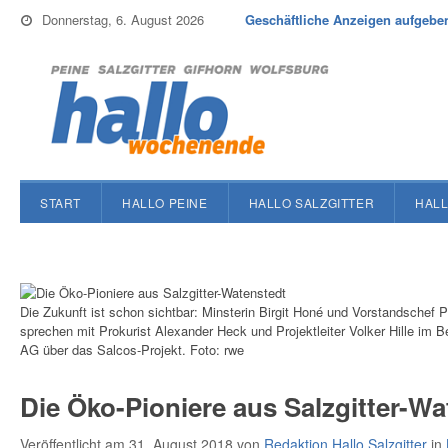
Donnerstag, 6. August 2026
Geschäftliche Anzeigen aufgebe
START
HALLO PEINE
HALLO SALZGITTER
HALL
Die Zukunft ist schon sichtbar: Minsterin Birgit Honé und Vorstandschef 
sprechen mit Prokurist Alexander Heck und Projektleiter Volker Hille im 
AG über das Salcos-Projekt. Foto: rwe
Die Öko-Pioniere aus Salzgitter-Wa
Veröffentlicht am 31. August 2018
von
Redaktion Hallo Salzgitter
in