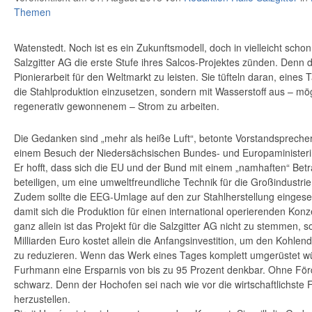
Themen
Watenstedt. Noch ist es ein Zukunftsmodell, doch in vielleicht schon
Salzgitter AG die erste Stufe ihres Salcos-Projektes zünden. Denn d
Pionierarbeit für den Weltmarkt zu leisten. Sie tüfteln daran, eines
die Stahlproduktion einzusetzen, sondern mit Wasserstoff aus – mö
regenerativ gewonnenem – Strom zu arbeiten.
Die Gedanken sind „mehr als heiße Luft“, betonte Vorstandspreche
einem Besuch der Niedersächsischen Bundes- und Europaministerin
Er hofft, dass sich die EU und der Bund mit einem „namhaften“ Bet
beteiligen, um eine umweltfreundliche Technik für die Großindustri
Zudem sollte die EEG-Umlage auf den zur Stahlherstellung eingese
damit sich die Produktion für einen international operierenden Kon
ganz allein ist das Projekt für die Salzgitter AG nicht zu stemmen, 
Milliarden Euro kostet allein die Anfangsinvestition, um den Kohlen
zu reduzieren. Wenn das Werk eines Tages komplett umgerüstet wü
Furhmann eine Ersparnis von bis zu 95 Prozent denkbar. Ohne Förd
schwarz. Denn der Hochofen sei nach wie vor die wirtschaftlichste
herzustellen.