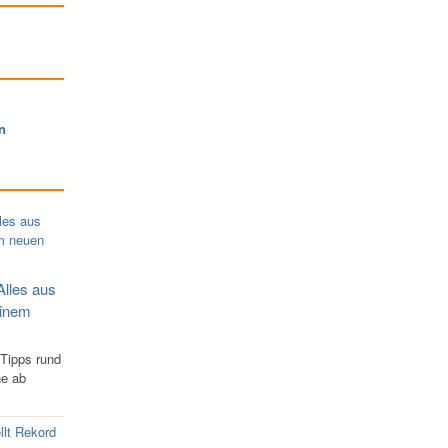
n
Alles aus
einem
 Tipps rund
ne ab
llt Rekord