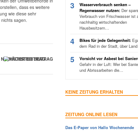
danken der Umweltbehörde in
3
Wasserverbrauch senken –
orstellen, dass es weitere
Regenwasser nutzen:
Der spar
ung wie diese sehr
Verbrauch von Frischwasser ist a
 nichts sagen.
nachhaltig wirtschaftenden
Hausbesitzern…
4
Bikes für jede Gelegenheit:
Ega
dem Rad in der Stadt, über Lan
5
Vorsicht vor Asbest bei Sanie
NÄCHSTER BEITRAG
Gefahr in der Luft: Wer bei Sani
und Abrissarbeiten die…
KEINE ZEITUNG ERHALTEN
ZEITUNG ONLINE LESEN
Das E-Paper von Hallo Wochenende