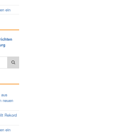
nen ein
richten
urg
s aus
em neuen
llt Rekord
nen ein