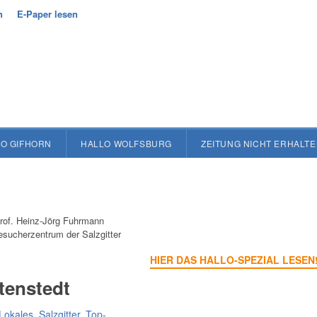
n
E-Paper lesen
O GIFHORN
HALLO WOLFSBURG
ZEITUNG NICHT ERHALT
Prof. Heinz-Jörg Fuhrmann
Besucherzentrum der Salzgitter
HIER DAS HALLO-SPEZIAL LESEN
tenstedt
Lokales
,
Salzgitter
,
Top-