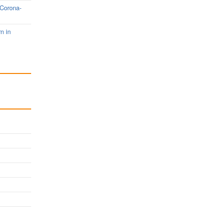
 Corona-
rn in