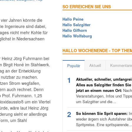
SO ERREICHEN SIE UNS
Hallo Peine
 vier Jahren könnte die
Hallo Salzgitter
ie Ingenieure sind dabei,
Hallo Gifhorn
 Tages nicht mehr Kohle für
Hallo Wolfsburg
glichst in Niedersachsen
HALLO WOCHENENDE - TOP THE
r Heinz Jörg Fuhrmann bei
 Birgit Honé im Stahlwerk.
Aktuell
Kommentare
Populär
rag an der Entwicklung
e nutzbar zu machen.
1
Aktueller, schneller, umfangrei
tzen Strom wegfallen,
Alles aus Salzgitter finden Sie
zern auch rechnet. Denn
jetzt an einem neuen Ort:
Nachr
so Prof. Fuhrmann. 1,25
Veranstaltungen, Infos und Tipp
dioxidausstoß um ein Viertel
um Salzgitter und die…
rde, wäre laut Heinz Jörg
2
So können Sie Sprit sparen:
I
erung sieht er allerdings
wieder ärgern sich Autofahrer üb
 Form, um Stahl
Spritpreise. Eine spritsparende