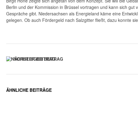
Birgit Honé zeigte sich angetan von dem Konzept. Sie will die Ge
Berlin und der Kommission in Brüssel vortragen und kann sich gut v
Gespräche gibt. Niedersachsen als Energieland käme eine Entwickl
gelegen. Ob auch Fördergeld nach Salzgitter fließt, dazu konnte sie
VORHERIGER BEITRAG
ÄHNLICHE BEITRÄGE