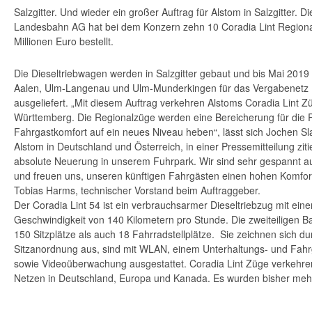
Salzgitter. Und wieder ein großer Auftrag für Alstom in Salzgitter. D
Landesbahn AG hat bei dem Konzern zehn 10 Coradia Lint Regiona
Millionen Euro bestellt.
Die Dieseltriebwagen werden in Salzgitter gebaut und bis Mai 2019 
Aalen, Ulm-Langenau und Ulm-Munderkingen für das Vergabenetz 
ausgeliefert. „Mit diesem Auftrag verkehren Alstoms Coradia Lint Z
Württemberg. Die Regionalzüge werden eine Bereicherung für die 
Fahrgastkomfort auf ein neues Niveau heben“, lässt sich Jochen Slab
Alstom in Deutschland und Österreich, in einer Pressemitteilung zitie
absolute Neuerung in unserem Fuhrpark. Wir sind sehr gespannt a
und freuen uns, unseren künftigen Fahrgästen einen hohen Komfort
Tobias Harms, technischer Vorstand beim Auftraggeber.
Der Coradia Lint 54 ist ein verbrauchsarmer Dieseltriebzug mit ein
Geschwindigkeit von 140 Kilometern pro Stunde. Die zweiteiligen
150 Sitzplätze als auch 18 Fahrradstellplätze. Sie zeichnen sich d
Sitzanordnung aus, sind mit WLAN, einem Unterhaltungs- und Fahr
sowie Videoüberwachung ausgestattet. Coradia Lint Züge verkehren
Netzen in Deutschland, Europa und Kanada. Es wurden bisher mehr 