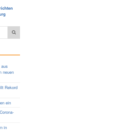
richten
urg
s aus
em neuen
llt Rekord
nen ein
 Corona-
rn in