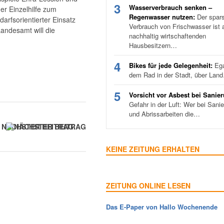
3
Wasserverbrauch senken –
er Einzelhilfe zum
Regenwasser nutzen:
Der spar
arfsorientierter Einsatz
Verbrauch von Frischwasser ist a
Landesamt will die
nachhaltig wirtschaftenden
Hausbesitzern…
4
Bikes für jede Gelegenheit:
Ega
dem Rad in der Stadt, über Lan
5
Vorsicht vor Asbest bei Sanie
Gefahr in der Luft: Wer bei Sani
und Abrissarbeiten die…
NÄCHSTER BEITRAG
KEINE ZEITUNG ERHALTEN
ZEITUNG ONLINE LESEN
Das E-Paper von Hallo Wochenende