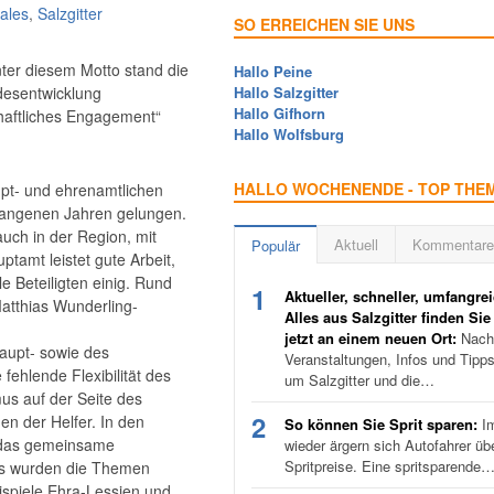
ales
,
Salzgitter
SO ERREICHEN SIE UNS
ter diesem Motto stand die
Hallo Peine
ndesentwicklung
Hallo Salzgitter
Hallo Gifhorn
haftliches Engagement“
Hallo Wolfsburg
HALLO WOCHENENDE - TOP THE
upt- und ehrenamtlichen
rgangenen Jahren gelungen.
uch in der Region, mit
Aktuell
Kommentare
Populär
tamt leistet gute Arbeit,
e Beteiligten einig. Rund
1
Aktueller, schneller, umfangrei
atthias Wunderling-
Alles aus Salzgitter finden Sie
jetzt an einem neuen Ort:
Nachr
aupt- sowie des
Veranstaltungen, Infos und Tipp
ehlende Flexibilität des
um Salzgitter und die…
us auf der Seite des
2
n der Helfer. In den
So können Sie Sprit sparen:
I
 das gemeinsame
wieder ärgern sich Autofahrer üb
Spritpreise. Eine spritsparende
ps wurden die Themen
ispiele Ehra-Lessien und