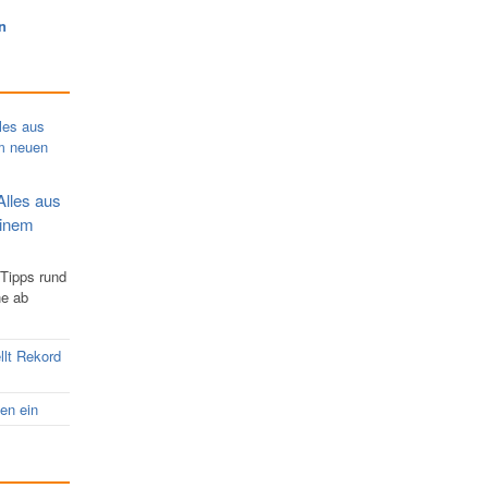
n
Alles aus
einem
 Tipps rund
ne ab
llt Rekord
nen ein