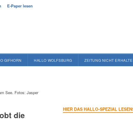
n
E-Paper lesen
O GIFHORN
HALLO WOLFSBURG
ZEITUNG NICHT ERHALT
l am See. Fotos: Jasper
HIER DAS HALLO-SPEZIAL LESEN
obt die