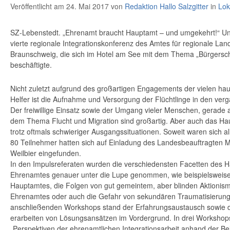
Veröffentlicht am 24. Mai 2017
von
Redaktion Hallo Salzgitter
in
Lok
SZ-Lebenstedt. „Ehrenamt braucht Hauptamt – und umgekehrt!“ Un
vierte regionale Integrationskonferenz des Amtes für regionale La
Braunschweig, die sich im Hotel am See mit dem Thema „Bürgersc
beschäftigte.
Nicht zuletzt aufgrund des großartigen Engagements der vielen ha
Helfer ist die Aufnahme und Versorgung der Flüchtlinge in den ve
Der freiwillige Einsatz sowie der Umgang vieler Menschen, gerade a
dem Thema Flucht und Migration sind großartig. Aber auch das Haup
trotz oftmals schwieriger Ausgangssituationen. Soweit waren sich all
80 Teilnehmer hatten sich auf Einladung des Landesbeauftragten M
Weilbier eingefunden.
In den Impulsreferaten wurden die verschiedensten Facetten des H
Ehrenamtes genauer unter die Lupe genommen, wie beispielsweise f
Hauptamtes, die Folgen von gut gemeintem, aber blinden Aktionism
Ehrenamtes oder auch die Gefahr von sekundären Traumatisierunge
anschließenden Workshops stand der Erfahrungsaustausch sowie
erarbeiten von Lösungsansätzen im Vordergrund. In drei Worksho
„Perspektiven der ehrenamtlichen Integrationsarbeit anhand der Be