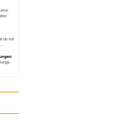
same
llen
l ob mit
d…
rungen:
erungs-