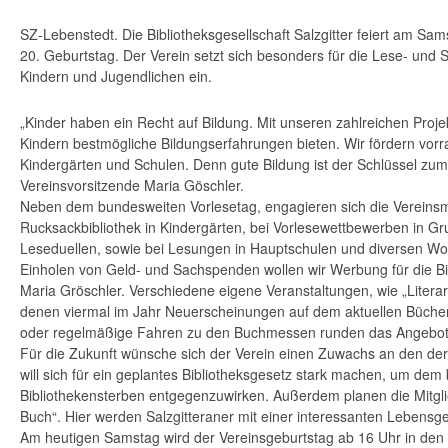
SZ-Lebenstedt. Die Bibliotheksgesellschaft Salzgitter feiert am Sam
20. Geburtstag. Der Verein setzt sich besonders für die Lese- und
Kindern und Jugendlichen ein.
„Kinder haben ein Recht auf Bildung. Mit unseren zahlreichen Proj
Kindern bestmögliche Bildungserfahrungen bieten. Wir fördern vorr
Kindergärten und Schulen. Denn gute Bildung ist der Schlüssel zum 
Vereinsvorsitzende Maria Göschler.
Neben dem bundesweiten Vorlesetag, engagieren sich die Vereinsmi
Rucksackbibliothek in Kindergärten, bei Vorlesewettbewerben in Gr
Leseduellen, sowie bei Lesungen in Hauptschulen und diversen W
Einholen von Geld- und Sachspenden wollen wir Werbung für die Bi
Maria Gröschler. Verschiedene eigene Veranstaltungen, wie „Literari
denen viermal im Jahr Neuerscheinungen auf dem aktuellen Bücher
oder regelmäßige Fahren zu den Buchmessen runden das Angebot 
Für die Zukunft wünsche sich der Verein einen Zuwachs an den derz
will sich für ein geplantes Bibliotheksgesetz stark machen, um de
Bibliothekensterben entgegenzuwirken. Außerdem planen die Mitgl
Buch“. Hier werden Salzgitteraner mit einer interessanten Lebensg
Am heutigen Samstag wird der Vereinsgeburtstag ab 16 Uhr in de