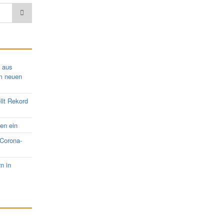
s aus
em neuen
llt Rekord
nen ein
 Corona-
rn in