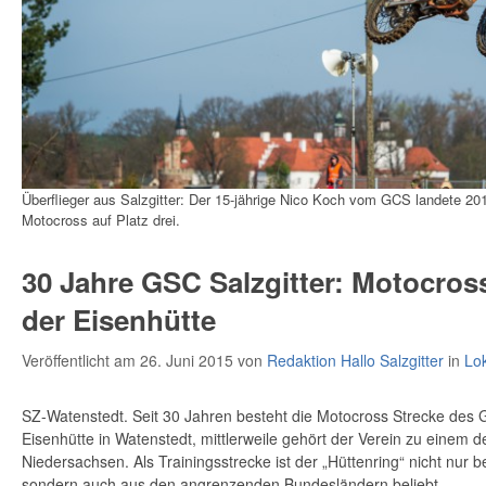
Überflieger aus Salzgitter: Der 15-jährige Nico Koch vom GCS landete 2
Motocross auf Platz drei.
30 Jahre GSC Salzgitter: Motocro
der Eisenhütte
Veröffentlicht am 26. Juni 2015
von
Redaktion Hallo Salzgitter
in
Lo
SZ-Watenstedt. Seit 30 Jahren besteht die Motocross Strecke des G
Eisenhütte in Watenstedt, mittlerweile gehört der Verein zu einem d
Niedersachsen. Als Trainingsstrecke ist der „Hüttenring“ nicht nur 
sondern auch aus den angrenzenden Bundesländern beliebt.