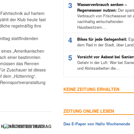
3
Wasserverbrauch senken –
Regenwasser nutzen:
Der spar
Fahrtechnik auf hartem
Verbrauch von Frischwasser ist a
ählt der Klub heute fast
nachhaltig wirtschaftenden
dliche regelmäßig ihre
Hausbesitzern…
4
ittag stattfindenden
Bikes für jede Gelegenheit:
Ega
dem Rad in der Stadt, über Lan
l eines „Amerikanischen
5
Vorsicht vor Asbest bei Sanie
nach einer bestimmten
Gefahr in der Luft: Wer bei Sani
er müssen das Rennen
und Abrissarbeiten die…
ür Zuschauer ist dieses
f dem „Hüttenring“.
r Rennsportveranstaltung
KEINE ZEITUNG ERHALTEN
ZEITUNG ONLINE LESEN
Das E-Paper von Hallo Wochenende
NÄCHSTER BEITRAG