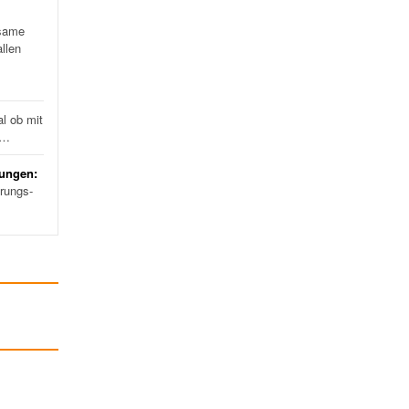
same
llen
l ob mit
d…
rungen:
erungs-