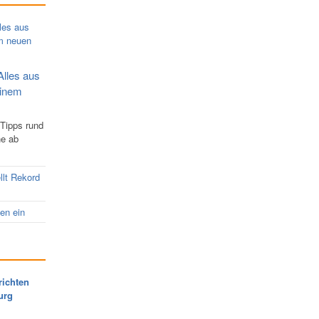
Alles aus
einem
 Tipps rund
ne ab
llt Rekord
nen ein
richten
urg