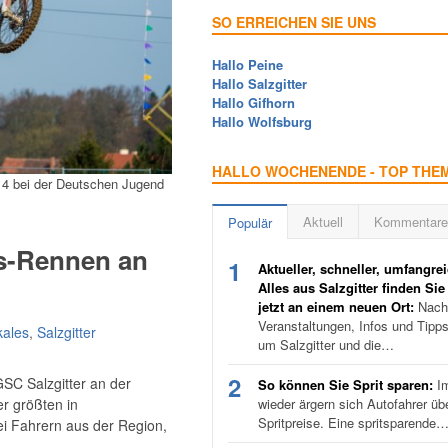
SO ERREICHEN SIE UNS
Hallo Peine
Hallo Salzgitter
Hallo Gifhorn
Hallo Wolfsburg
HALLO WOCHENENDE - TOP THE
014 bei der Deutschen Jugend
Aktuell
Kommentare
Populär
ss-Rennen an
1
Aktueller, schneller, umfangrei
Alles aus Salzgitter finden Sie
jetzt an einem neuen Ort:
Nachr
Veranstaltungen, Infos und Tipp
kales
,
Salzgitter
um Salzgitter und die…
2
SC Salzgitter an der
So können Sie Sprit sparen:
I
er größten in
wieder ärgern sich Autofahrer üb
Spritpreise. Eine spritsparende
bei Fahrern aus der Region,