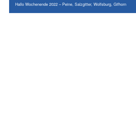
Hallo Wochenende 2022 – Peine, Salzgitter, Wolfsburg, Gifhorn