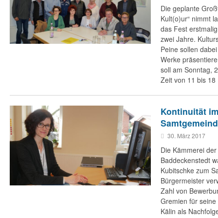
Die geplante Groß
Kult(o)ur“ nimmt 
das Fest erstmalig
zwei Jahre. Kultur
Peine sollen dabei 
Werke präsentieren
soll am Sonntag, 
Zeit von 11 bis 18 
Kontinuität i
Samtgemeind
30. März 2017
Die Kämmerei de
Baddeckenstedt wa
Kubitschke zum S
Bürgermeister ver
Zahl von Bewerbun
Gremien für seine 
Kälin als Nachfolg