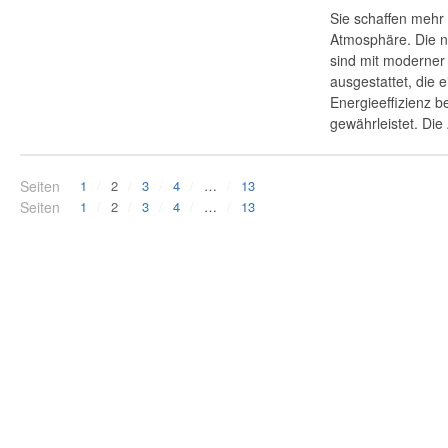
Sie schaffen mehr
Atmosphäre. Die 
sind mit moderner
ausgestattet, die 
Energieeffizienz b
gewährleistet. Di
Seiten
1
2
3
4
…
13
Seiten
1
2
3
4
…
13