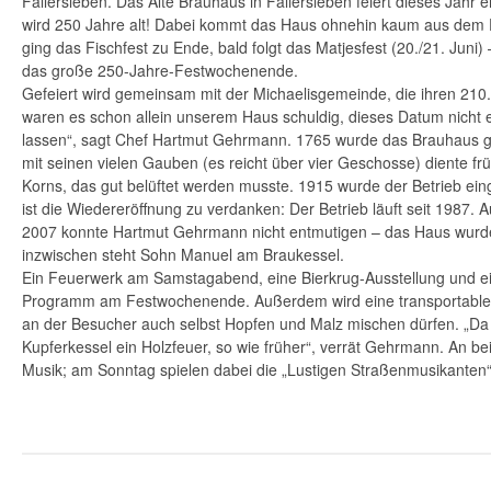
Fallersleben. Das Alte Brauhaus in Fallersleben feiert dieses Jahr 
wird 250 Jahre alt! Dabei kommt das Haus ohnehin kaum aus dem 
ging das Fischfest zu Ende, bald folgt das Matjesfest (20./21. Juni) 
das große 250-Jahre-Festwochenende.
Gefeiert wird gemeinsam mit der Michaelisgemeinde, die ihren 210.
waren es schon allein unserem Haus schuldig, dieses Datum nicht e
lassen“, sagt Chef Hartmut Gehrmann. 1765 wurde das Brauhaus 
mit seinen vielen Gauben (es reicht über vier Geschosse) diente f
Korns, das gut belüftet werden musste. 1915 wurde der Betrieb ein
ist die Wiedereröffnung zu verdanken: Der Betrieb läuft seit 1987. 
2007 konnte Hartmut Gehrmann nicht entmutigen – das Haus wurde
inzwischen steht Sohn Manuel am Braukessel.
Ein Feuerwerk am Samstagabend, eine Bierkrug-Ausstellung und 
Programm am Festwochenende. Außerdem wird eine transportable 
an der Besucher auch selbst Hopfen und Malz mischen dürfen. „Da
Kupferkessel ein Holzfeuer, so wie früher“, verrät Gehrmann. An be
Musik; am Sonntag spielen dabei die „Lustigen Straßenmusikanten“