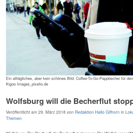
Ein alltägliches, aber kein schönes Bild: Coffee-To-Go-Pappbecher für de
Kigoo Images_pixelio.de
Wolfsburg will die Becherflut stop
Veröffentlicht am 29. März 2018
von
Redaktion Hallo Gifhorn
in
Lok
Themen