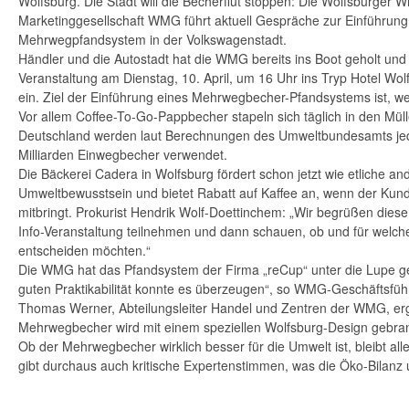
Wolfsburg. Die Stadt will die Becherflut stoppen: Die Wolfsburger Wi
Marketinggesellschaft WMG führt aktuell Gespräche zur Einführung
Mehrwegpfandsystem in der Volkswagenstadt.
Händler und die Autostadt hat die WMG bereits ins Boot geholt und l
Veranstaltung am Dienstag, 10. April, um 16 Uhr ins Tryp Hotel Wo
ein. Ziel der Einführung eines Mehrwegbecher-Pfandsystems ist, we
Vor allem Coffee-To-Go-Pappbecher stapeln sich täglich in den Mülle
Deutschland werden laut Berechnungen des Umweltbundesamts jed
Milliarden Einwegbecher verwendet.
Die Bäckerei Cadera in Wolfsburg fördert schon jetzt wie etliche a
Umweltbewusstsein und bietet Rabatt auf Kaffee an, wenn der Kun
mitbringt. Prokurist Hendrik Wolf-Doettinchem: „Wir begrüßen diese 
Info-Veranstaltung teilnehmen und dann schauen, ob und für welch
entscheiden möchten.“
Die WMG hat das Pfandsystem der Firma „reCup“ unter die Lupe 
guten Praktikabilität konnte es überzeugen“, so WMG-Geschäftsfüh
Thomas Werner, Abteilungsleiter Handel und Zentren der WMG, erg
Mehrwegbecher wird mit einem speziellen Wolfsburg-Design gebran
Ob der Mehrwegbecher wirklich besser für die Umwelt ist, bleibt alle
gibt durchaus auch kritische Expertenstimmen, was die Öko-Bilanz