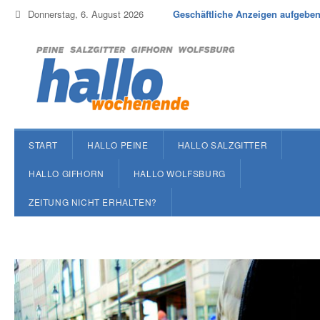
Donnerstag, 6. August 2026
Geschäftliche Anzeigen aufgebe
START
HALLO PEINE
HALLO SALZGITTER
HALLO GIFHORN
HALLO WOLFSBURG
ZEITUNG NICHT ERHALTEN?