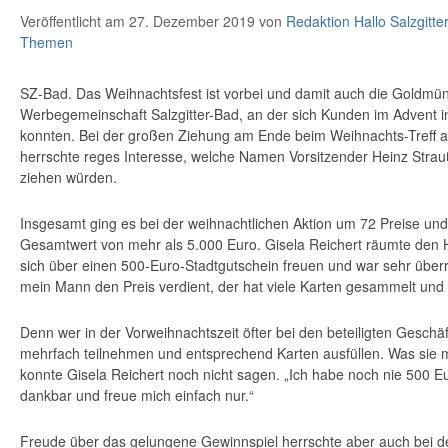
Veröffentlicht am 27. Dezember 2019
von
Redaktion Hallo Salzgitte
Themen
SZ-Bad.
​Das Weihnachtsfest ist vorbei und damit auch die Goldmü
Werbegemeinschaft Salzgitter-Bad, an der sich Kunden im Advent i
konnten. Bei der großen Ziehung am Ende beim Weihnachts-Treff a
herrschte reges Interesse, welche Namen Vorsitzender Heinz Strau
ziehen würden.
Insgesamt ging es bei der weihnachtlichen Aktion um 72 Preise un
Gesamtwert von mehr als 5.000 Euro. Gisela Reichert räumte den H
sich über einen 500-Euro-Stadtgutschein freuen und war sehr überra
mein Mann den Preis verdient, der hat viele Karten gesammelt und 
Denn wer in der Vorweihnachtszeit öfter bei den beteiligten Geschä
mehrfach teilnehmen und entsprechend Karten ausfüllen. Was sie 
konnte Gisela Reichert noch nicht sagen. „Ich habe noch nie 500 E
dankbar und freue mich einfach nur.“
Freude über das gelungene Gewinnspiel herrschte aber auch bei d