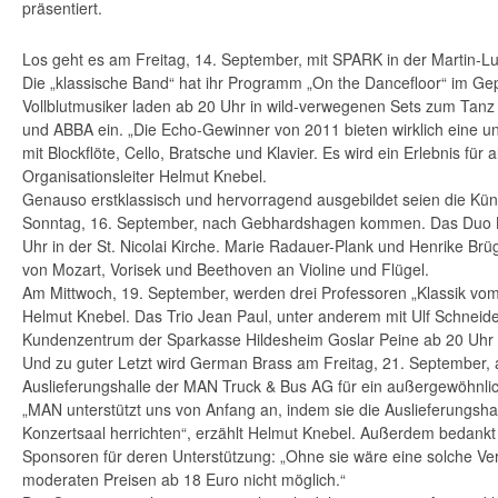
präsentiert.
Los geht es am Freitag, 14. September, mit SPARK in der Martin-Lu
Die „klassische Band“ hat ihr Programm „On the Dancefloor“ im Gep
Vollblutmusiker laden ab 20 Uhr in wild-verwegenen Sets zum Tanz
und ABBA ein. „Die Echo-Gewinner von 2011 bieten wirklich eine 
mit Blockflöte, Cello, Bratsche und Klavier. Es wird ein Erlebnis für a
Organisationsleiter Helmut Knebel.
Genauso erstklassisch und hervorragend ausgebildet seien die Kün
Sonntag, 16. September, nach Gebhardshagen kommen. Das Duo B
Uhr in der St. Nicolai Kirche. Marie Radauer-Plank und Henrike Br
von Mozart, Vorisek und Beethoven an Violine und Flügel.
Am Mittwoch, 19. September, werden drei Professoren „Klassik vom
Helmut Knebel. Das Trio Jean Paul, unter anderem mit Ulf Schneider
Kundenzentrum der Sparkasse Hildesheim Goslar Peine ab 20 Uhr 
Und zu guter Letzt wird German Brass am Freitag, 21. September, 
Auslieferungshalle der MAN Truck & Bus AG für ein außergewöhnlic
„MAN unterstützt uns von Anfang an, indem sie die Auslieferungsha
Konzertsaal herrichten“, erzählt Helmut Knebel. Außerdem bedankt e
Sponsoren für deren Unterstützung: „Ohne sie wäre eine solche Ve
moderaten Preisen ab 18 Euro nicht möglich.“