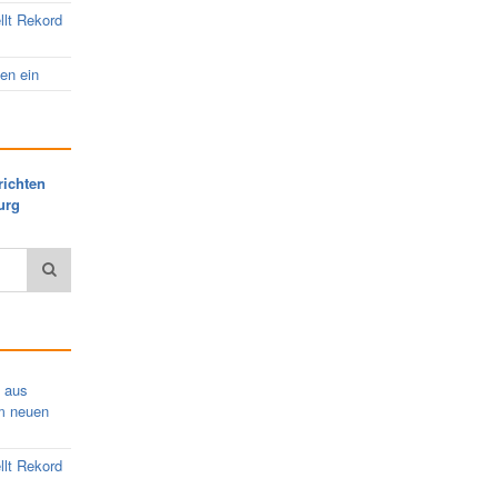
llt Rekord
nen ein
richten
urg
s aus
em neuen
llt Rekord