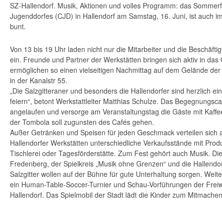
SZ-Hallendorf. Musik, Aktionen und volles Programm: das Sommerfe
Jugenddorfes (CJD) in Hallendorf am Samstag, 16. Juni, ist auch i
bunt.
Von 13 bis 19 Uhr laden nicht nur die Mitarbeiter und die Beschäftig
ein. Freunde und Partner der Werkstätten bringen sich aktiv in da
ermöglichen so einen vielseitigen Nachmittag auf dem Gelände der 
in der Kanalstr 55.
„Die Salzgitteraner und besonders die Hallendorfer sind herzlich ei
feiern“, betont Werkstattleiter Matthias Schulze. Das Begegnungsca
angelaufen und versorge am Veranstaltungstag die Gäste mit Kaffe
der Tombola soll zugunsten des Cafés gehen.
Außer Getränken und Speisen für jeden Geschmack verteilen sich
Hallendorfer Werkstätten unterschiedliche Verkaufsstände mit Prod
Tischlerei oder Tagesförderstätte. Zum Fest gehört auch Musik. D
Fredenberg, der Spielkreis „Musik ohne Grenzen“ und die Hallend
Salzgitter wollen auf der Bühne für gute Unterhaltung sorgen. Wei
ein Human-Table-Soccer-Turnier und Schau-Vorführungen der Freiw
Hallendorf. Das Spielmobil der Stadt lädt die Kinder zum Mitmachen