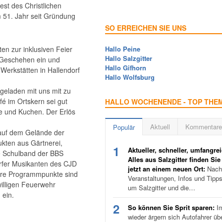
st des Christlichen
m 51. Jahr seit Gründung
SO ERREICHEN SIE UNS
ten zur inklusiven Feier
Hallo Peine
Hallo Salzgitter
s Geschehen ein und
Hallo Gifhorn
Werkstätten in Hallendorf
Hallo Wolfsburg
ngeladen mit uns mit zu
fé im Ortskern sei gut
HALLO WOCHENENDE - TOP THE
e und Kuchen. Der Erlös
Aktuell
Kommentare
Populär
 auf dem Gelände der
ukten aus Gärtnerei,
1
Aktueller, schneller, umfangrei
ie Schulband der BBS
Alles aus Salzgitter finden Sie
orfer Musikanten des CJD
jetzt an einem neuen Ort:
Nachr
tere Programmpunkte sind
Veranstaltungen, Infos und Tipp
illigen Feuerwehr
um Salzgitter und die…
 ein.
2
So können Sie Sprit sparen:
I
wieder ärgern sich Autofahrer üb