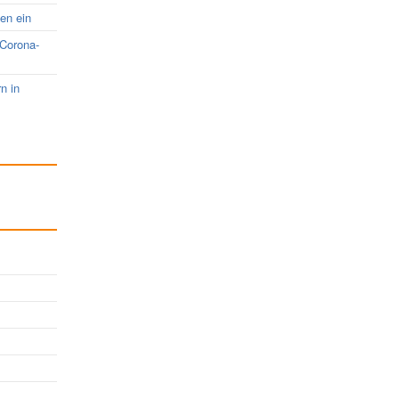
nen ein
 Corona-
rn in