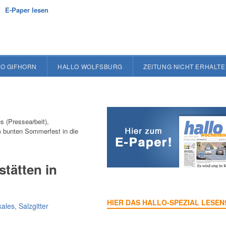
E-Paper lesen
O GIFHORN
HALLO WOLFSBURG
ZEITUNG NICHT ERHALT
s (Pressearbeit),
um bunten Sommerfest in die
tätten in
HIER DAS HALLO-SPEZIAL LESEN
kales
,
Salzgitter