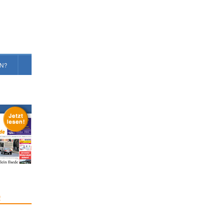
EN?
!