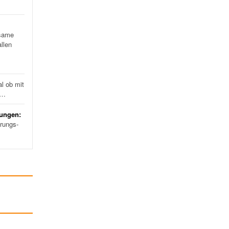
…
same
llen
l ob mit
d…
rungen:
erungs-