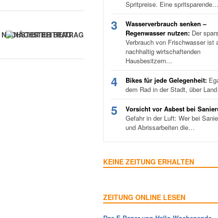
Spritpreise. Eine spritsparende
3
Wasserverbrauch senken –
Regenwasser nutzen:
Der spar
NÄCHSTER BEITRAG
Verbrauch von Frischwasser ist a
nachhaltig wirtschaftenden
Hausbesitzern…
4
Bikes für jede Gelegenheit:
Ega
dem Rad in der Stadt, über Lan
5
Vorsicht vor Asbest bei Sanie
Gefahr in der Luft: Wer bei Sani
und Abrissarbeiten die…
KEINE ZEITUNG ERHALTEN
ZEITUNG ONLINE LESEN
Das E-Paper von Hallo Wochenende