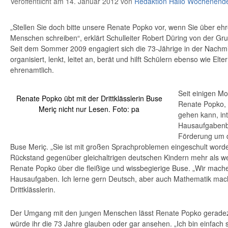
Veröffentlicht am 14. Januar 2012
von
Redaktion Hallo Wochenend
„Stellen Sie doch bitte unsere Renate Popko vor, wenn Sie über eh
Menschen schreiben“, erklärt Schulleiter Robert Düring von der G
Seit dem Sommer 2009 engagiert sich die 73-Jährige in der Nachm
organisiert, lenkt, leitet an, berät und hilft Schülern ebenso wie Elte
ehrenamtlich.
Seit einigen M
Renate Popko übt mit der Drittklässlerin Buse
Renate Popko, 
Meriç nicht nur Lesen. Foto: pa
gehen kann, int
Hausaufgabenb
Förderung um 
Buse Meriç. „Sie ist mit großen Sprachproblemen eingeschult worde
Rückstand gegenüber gleichaltrigen deutschen Kindern mehr als we
Renate Popko über die fleißige und wissbegierige Buse. „Wir ma
Hausaufgaben. Ich lerne gern Deutsch, aber auch Mathematik macht
Drittklässlerin.
Der Umgang mit den jungen Menschen lässt Renate Popko gerade
würde ihr die 73 Jahre glauben oder gar ansehen. „Ich bin einfach s