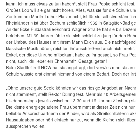
kann. Ich muss etwas zu tun haben“, stellt Frau Popko schlicht fest.
Großes Lob will sie gar nicht hören. Alles, was sie für die Schule 
Zentrum am Martin-Luther-Platz macht, ist für sie selbstverständlic
Rheinländerin ist über Bochum schließlich 1962 in Salzgitter-Bad ge
An der Ecke Fuldastraße/Richard-Wagner-Straße hat sie bis Dezem
betrieben. Mit 69 Jahren fühlte sie sich schlicht zu jung für den Ruh
der Umbau des Hauses mit ihrem Mann Erich aus. Die nachfolgen
klassische Musik hören, reichten ihr anschließend auch nicht mehr. 
Enkel, der diese Unruhe mitbekam, habe zu ihr gesagt, so Frau Po
nicht, such` dir lieber ein Ehrenamt!“ Gesagt, getan!
Beim Stadtteiltreff NOW hat sie angefragt, dort verwies man sie an 
Schule wusste erst einmal niemand von einem Bedarf. Doch der Irrt
„Ohne unsere gute Seele könnten wir das riesige Angebot an Nach
nicht stemmen“, stellt Rektor Düring fest. Mehr als 40 Arbeitsgeme
bis donnerstags jeweils zwischen 13.30 und 16 Uhr am Ziesberg sta
Die kleine energiegeladene Frau übernimmt in dieser Zeit nicht nur di
beliebte Ansprechpartnerin der Kinder, wird als Streitschlichterin akze
Hausaufgaben oder hört einfach nur zu, wenn die Kleinen sich übe
aussprechen wollen.