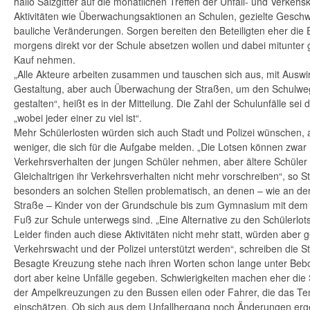
hallo Salzgitter auf die monatlichen Treffen der Unfall- und Verke
Aktivitäten wie Überwachungsaktionen an Schulen, gezielte Gesch
bauliche Veränderungen. Sorgen bereiten den Beteiligten eher die El
morgens direkt vor der Schule absetzen wollen und dabei mitunter g
Kauf nehmen.
„Alle Akteure arbeiten zusammen und tauschen sich aus, mit Auswi
Gestaltung, aber auch Überwachung der Straßen, um den Schulweg
gestalten“, heißt es in der Mitteilung. Die Zahl der Schulunfälle sei 
„wobei jeder einer zu viel ist“.
Mehr Schülerlosten würden sich auch Stadt und Polizei wünschen,
weniger, die sich für die Aufgabe melden. „Die Lotsen können zwar 
Verkehrsverhalten der jungen Schüler nehmen, aber ältere Schüler 
Gleichaltrigen ihr Verkehrsverhalten nicht mehr vorschreiben“, so St
besonders an solchen Stellen problematisch, an denen – wie an de
Straße – Kinder von der Grundschule bis zum Gymnasium mit dem
Fuß zur Schule unterwegs sind. „Eine Alternative zu den Schülerlot
Leider finden auch diese Aktivitäten nicht mehr statt, würden aber 
Verkehrswacht und der Polizei unterstützt werden“, schreiben die St
Besagte Kreuzung stehe nach ihren Worten schon lange unter Beb
dort aber keine Unfälle gegeben. Schwierigkeiten machen eher die 
der Ampelkreuzungen zu den Bussen eilen oder Fahrer, die das Te
einschätzen. Ob sich aus dem Unfallhergang noch Änderungen erge