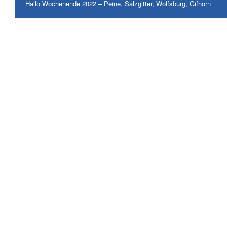
Hallo Wochenende 2022 – Peine, Salzgitter, Wolfsburg, Gifhorn