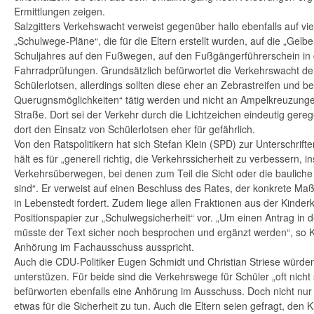
Ermittlungen zeigen.
Salzgitters Verkehswacht verweist gegenüber hallo ebenfalls auf vie
„Schulwege-Pläne“, die für die Eltern erstellt wurden, auf die „Gel
Schuljahres auf den Fußwegen, auf den Fußgängerführerschein in 
Fahrradprüfungen. Grundsätzlich befürwortet die Verkehrswacht de
Schülerlotsen, allerdings sollten diese eher an Zebrastreifen und b
Querugnsmöglichkeiten“ tätig werden und nicht an Ampelkreuzunge
Straße. Dort sei der Verkehr durch die Lichtzeichen eindeutig gereg
dort den Einsatz von Schülerlotsen eher für gefährlich.
Von den Ratspolitikern hat sich Stefan Klein (SPD) zur Unterschri
hält es für „generell richtig, die Verkehrssicherheit zu verbessern,
Verkehrsüberwegen, bei denen zum Teil die Sicht oder die bauliche 
sind“. Er verweist auf einen Beschluss des Rates, der konkrete Ma
in Lebenstedt fordert. Zudem liege allen Fraktionen aus der Kinde
Positionspapier zur „Schulwegsicherheit“ vor. „Um einen Antrag in d
müsste der Text sicher noch besprochen und ergänzt werden“, so Kle
Anhörung im Fachausschuss ausspricht.
Auch die CDU-Politiker Eugen Schmidt und Christian Striese würde
unterstüzen. Für beide sind die Verkehrswege für Schüler „oft nicht
befürworten ebenfalls eine Anhörung im Ausschuss. Doch nicht nur die
etwas für die Sicherheit zu tun. Auch die Eltern seien gefragt, den 