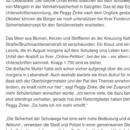
SZ-Lebenstedt. Der tdliche Unfall eines Mädchen auf dem Schulweg
von Mängeln in der Vehrkehrssicherheit in Salzgitter. Das ist das Er
Unterschriftensammlung, die Peggy Zinke nach dem Unglück gestart
Oktober können die Bürger sie noch unterstützen bei ihrer Forderung
Sicherheitskonzept für den Schülerverkehr erarbeiten.
Das Meer aus Blumen, Kerzen und Stofftieren an der Kreuzung Katt
Straße/Bruchmachtersenstraß ist verschwunden. Ein Kreuz und ein B
Leonie, die im August morgens auf dem Schulweg ums Leben kam.
Unfall den Anstoß zu ihrer „Online-Petition“, bei der sie – vor allem
Unterschriften sammelt. Knapp 1.700 sind es bisher.
Die dreifache Mutter hatte sich schon vorher aufgeregt über die unü
morgens in Lebenstedt. Auch deshalb startete sie ihren Aufruf für m
dass sich der Oberbürgermeister und der Rat des Themas annehm
ändern, es knallt nicht nur hier“, sagt Peggy Zinke, die viel Zuspruc
mehr Schülerlotsen wünschen würde. „Ich kenne viele, die dazu ber
sind allerdings verhalten, gerade mal drei Ratsmitglieder haben bish
Peggy Zinke: „Da hatte ich mir mehr erhofft.“
„Die Sicherheit der Schulwege hat eine sehr hohe Bedeutung und st
Akteure“, verweisen die Stadt und Polizei in einer gemeinsamen 