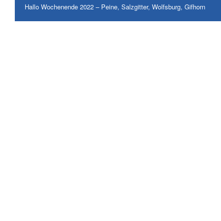
Hallo Wochenende 2022 – Peine, Salzgitter, Wolfsburg, Gifhorn