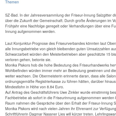
Themen
SZ-Bad. In der Jahresversammlung der Friseur-Innung Salzgitter dis
über die Zukunft der Gemeinschaft. Durch große Änderungen im V
Frühjahr eine Nachfolge geregelt oder Verhandlungen über eine Fus
Innung aufgenommen werden.
Laut Konjunktur-Prognose des Friseurverbandes könnten laut Ober
alle Innungsbetriebe von gleich bleibenden guten Umsatzzahlen a
Schwarzarbeit würden den Meisterbetrieben aber geschätzte 15 bi
verloren gehen, betonte sie.
Monika Piskors hob die hohe Bedeutung des Friseurhandwerks her
Wohlbefinden würden immer mehr an Bedeutung gewinnen und di
weiter wachsen. Die Obermeisterin erinnerte daran, dass alle Salon
ordnungsgemäße Registrierkasse zu führen hätten, darüber hinaus
Mindestlohn in Höhe von 8.84 Euro.
Auf Antrag des Geschäftsführers Uwe Zinkler wurde einstimmig bes
Fachbetriebe ab sofort in die Friseurinnung aufgenommen werden
Raum nahmen die Gespräche über den Erhalt der Friseur-Innung Sal
Monika Piskors wird nach vielen Jahren ihr Ehrenamt zur Verfügung
Schriftführerin Dagmar Nassner Lies will kürzer treten. Lehrlingswa