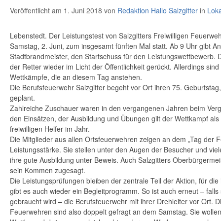
Veröffentlicht am 1. Juni 2018
von
Redaktion Hallo Salzgitter
in
Loka
Lebenstedt. Der Leistungstest von Salzgitters Freiwilligen Feuerwe
Samstag, 2. Juni, zum insgesamt fünften Mal statt. Ab 9 Uhr gibt 
Stadtbrandmeister, den Startschuss für den Leistungswettbewerb. D
der Retter wieder im Licht der Öffentlichkeit gerückt. Allerdings sind
Wettkämpfe, die an diesem Tag anstehen.
Die Berufsfeuerwehr Salzgitter begeht vor Ort ihren 75. Geburtstag,
geplant.
Zahlreiche Zuschauer waren in den vergangenen Jahren beim Ver
den Einsätzen, der Ausbildung und Übungen gilt der Wettkampf als 
freiwilligen Helfer im Jahr.
Die Mitglieder aus allen Ortsfeuerwehren zeigen an dem „Tag der F
Leistungsstärke. Sie stellen unter den Augen der Besucher und vie
ihre gute Ausbildung unter Beweis. Auch Salzgitters Oberbürgermeis
sein Kommen zugesagt.
Die Leistungsprüfungen bleiben der zentrale Teil der Aktion, für die
gibt es auch wieder ein Begleitprogramm. So ist auch erneut – falls s
gebraucht wird – die Berufsfeuerwehr mit ihrer Drehleiter vor Ort. Di
Feuerwehren sind also doppelt gefragt an dem Samstag. Sie wollen