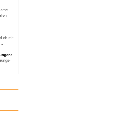
same
llen
l ob mit
d…
rungen:
erungs-