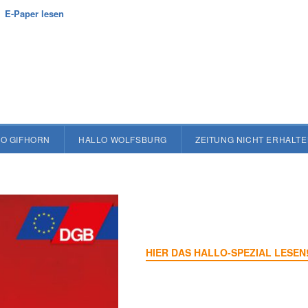
E-Paper lesen
O GIFHORN
HALLO WOLFSBURG
ZEITUNG NICHT ERHALT
HIER DAS HALLO-SPEZIAL LESEN