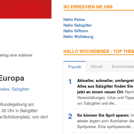
SO ERREICHEN SIE UNS
Hallo Peine
Hallo Salzgitter
Hallo Gifhorn
Hallo Wolfsburg
HALLO WOCHENENDE - TOP THE
ertag eine stärkere
Aktuell
Kommentare
Populär
 Europa
1
Aktueller, schneller, umfangrei
Alles aus Salzgitter finden Sie
kales
,
Salzgitter
jetzt an einem neuen Ort:
Nachr
Veranstaltungen, Infos und Tipp
um Salzgitter und die…
die Kundegebung am
30 Uhr in Salzgitter
2
So können Sie Sprit sparen:
I
ße/Schützenplatz, von dort
wieder ärgern sich Autofahrer üb
Spritpreise. Eine spritsparende