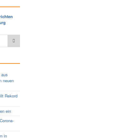
richten
urg
s aus
em neuen
llt Rekord
nen ein
 Corona-
rn in