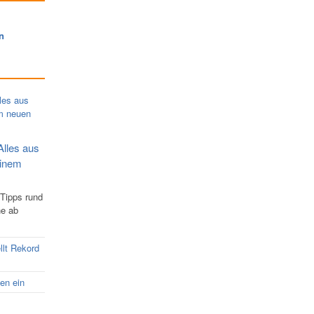
n
Alles aus
einem
 Tipps rund
ne ab
llt Rekord
nen ein