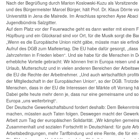
Nach der Begrüßung durch Marion Koslowski-Kuzu als Vorsitzend
und des Bürgermeister Marcel Bürger, hält Prof. Dr. Klaus Dörrie von
Universtitä in Jena die Mairede. Im Anschluss sprechen Ayse Abac
Jugendbündnis Salzgitter.
Auf dem Platz vor der Feuerwache geht es dann weiter mit einem Fa
Hüpfburg und ein Glücksrad sind vor Ort, für die Musik sorgt die Ba
„Wenn es die Europäische Union nicht gäbe, müsste man sie erfinde
Aufruf des DGB zum Maifeiertag. Die EU habe dafür gesorgt, „dass w
Jahrzehnten in Frieden leben“. Und sie habe für die Menschen in 
erhebliche Vorteile gebracht: Wir können frei in Europa reisen und a
Urlaub, Mutterschutz und in vielen anderen Bereichen der Arbeitswe
die EU die Rechte der Arbeitnehmer. „Und auch wirtschaftlich profi
der Mitgliedschaft in der Europäischen Union“, so der DGB. Trotz
Menschen, dass in der EU die Interessen der Märkte oft Vorrang hä
Dabei gelte heute mehr denn je, dass nur eine gemeinsame und soli
Europa „uns weiterbringt“.
Der Deutsche Gewerkschaftsbund fordert deshalb: Dem Bekenntnis,
machen, müssten auch Taten folgen. Deswegen macht der Gewerk
Arbeit zum Tag der europäischen Solidarität. „Wir kämpfen gemeins
Zusammenhalt und sozialen Fortschritt in Deutschland: für gute Ar
Arbeitsbedingungen, mehr Tarifbindung und eine Rente, die für ein 