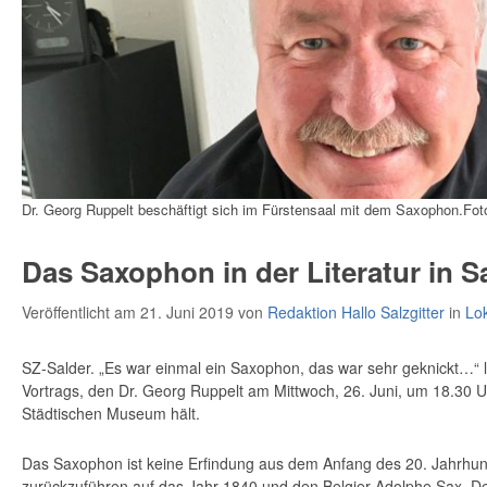
Dr. Georg Ruppelt beschäftigt sich im Fürstensaal mit dem Saxophon.Fot
Das Saxophon in der Literatur in Sa
Veröffentlicht am 21. Juni 2019
von
Redaktion Hallo Salzgitter
in
Lo
SZ-Salder. „Es war einmal ein Saxophon, das war sehr geknickt…“ la
Vortrags, den Dr. Georg Ruppelt am Mittwoch, 26. Juni, um 18.30 U
Städtischen Museum hält.
Das Saxophon ist keine Erfindung aus dem Anfang des 20. Jahrhund
zurückzuführen auf das Jahr 1840 und den Bel­gier Adolphe Sax. 