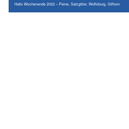
Hallo Wochenende 2022 – Peine, Salzgitter, Wolfsburg, Gifhorn