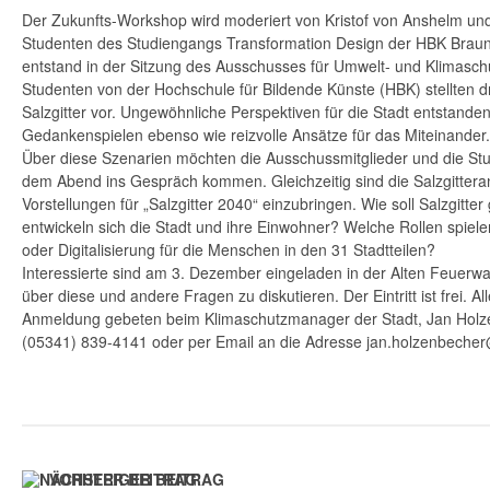
Der Zukunfts-Workshop wird moderiert von Kristof von Anshelm und i
Studenten des Studiengangs Transformation Design der HBK Braun
entstand in der Sitzung des Ausschusses für Umwelt- und Klimasc
Studenten von der Hochschule für Bildende Künste (HBK) stellten d
Salzgitter vor. Ungewöhnliche Perspektiven für die Stadt entstanden
Gedankenspielen ebenso wie reizvolle Ansätze für das Miteinander.
Über diese Szenarien möchten die Ausschussmitglieder und die St
dem Abend ins Gespräch kommen. Gleichzeitig sind die Salzgitteran
Vorstellungen für „Salzgitter 2040“ einzubringen. Wie soll Salzgitte
entwickeln sich die Stadt und ihre Einwohner? Welche Rollen spiele
oder Digitalisierung für die Menschen in den 31 Stadtteilen?
Interessierte sind am 3. Dezember eingeladen in der Alten Feuer
über diese und andere Fragen zu diskutieren. Der Eintritt ist frei. A
Anmeldung gebeten beim Klimaschutzmanager der Stadt, Jan Holze
(05341) 839-4141 oder per Email an die Adresse jan.holzenbecher@s
VORHERIGER BEITRAG