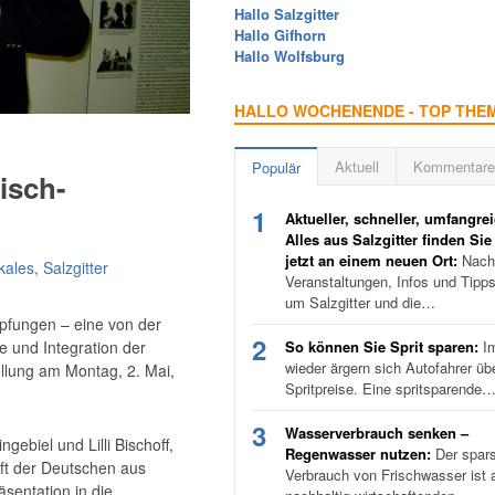
Hallo Salzgitter
Hallo Gifhorn
Hallo Wolfsburg
HALLO WOCHENENDE - TOP THE
Aktuell
Kommentare
Populär
sisch-
1
Aktueller, schneller, umfangrei
Alles aus Salzgitter finden Sie
jetzt an einem neuen Ort:
Nachr
kales
,
Salzgitter
Veranstaltungen, Infos und Tipp
um Salzgitter und die…
pfungen – eine von der
2
 und Integration der
So können Sie Sprit sparen:
I
wieder ärgern sich Autofahrer üb
ellung am Montag, 2. Mai,
Spritpreise. Eine spritsparende
3
Wasserverbrauch senken –
ebiel und Lilli Bischoff,
Regenwasser nutzen:
Der spar
t der Deutschen aus
Verbrauch von Frischwasser ist a
äsentation in die