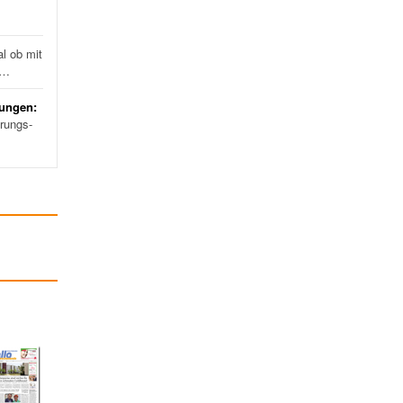
l ob mit
d…
rungen:
erungs-