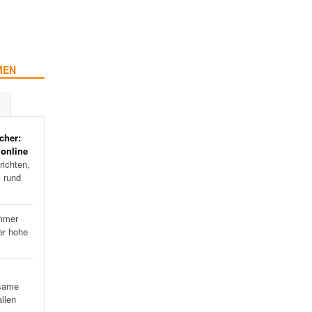
MEN
cher:
 online
ichten,
s rund
mmer
er hohe
…
same
llen