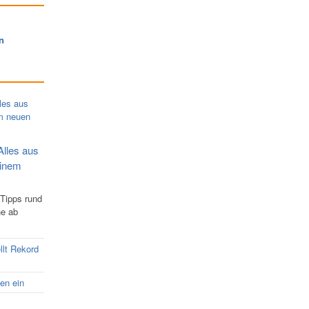
n
Alles aus
einem
 Tipps rund
ne ab
llt Rekord
nen ein