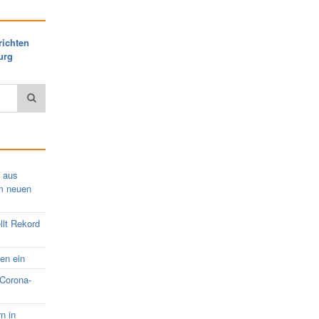
richten
urg
s aus
em neuen
llt Rekord
nen ein
 Corona-
rn in