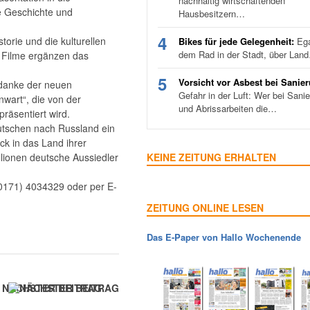
nachhaltig wirtschaftenden
ie Geschichte und
Hausbesitzern…
4
torie und die kulturellen
Bikes für jede Gelegenheit:
Ega
dem Rad in der Stadt, über Lan
 Filme ergänzen das
5
Vorsicht vor Asbest bei Sanie
gedanke der neuen
Gefahr in der Luft: Wer bei Sani
wart“, die von der
und Abrissarbeiten die…
räsentiert wird.
eutschen nach Russland ein
ck in das Land ihrer
lionen deutsche Aussiedler
KEINE ZEITUNG ERHALTEN
0171) 4034329 oder per E-
ZEITUNG ONLINE LESEN
Das E-Paper von Hallo Wochenende
NÄCHSTER BEITRAG