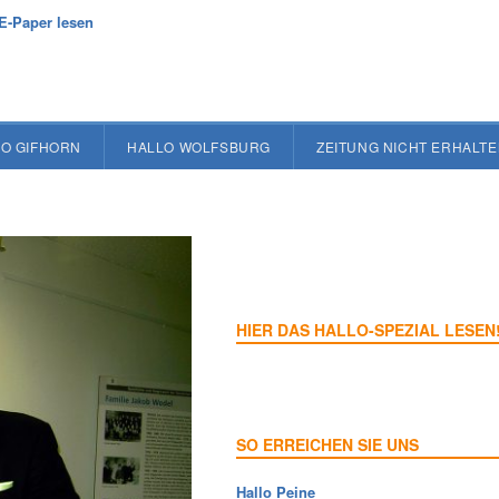
E-Paper lesen
O GIFHORN
HALLO WOLFSBURG
ZEITUNG NICHT ERHALT
HIER DAS HALLO-SPEZIAL LESEN
SO ERREICHEN SIE UNS
Hallo Peine