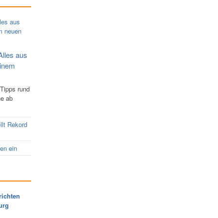
Alles aus
einem
 Tipps rund
ne ab
llt Rekord
nen ein
richten
urg