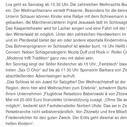
Los geht es Samstag ab 15.30 Uhr. Die zahlreichen Weihnachts-B
ein. Der Weihnachtsmann verteilt Präsente. Besonders für die klein
Unterm Schauer können Kinder eine Rallye mit dem Schneemann sta
gebacken, die Märchenerzählerin Ingrid Jesussek lädt im Schloss
Das Kasperletheater wird für Lacher sorgen und eine Fahrt mit de
den Winterwald ist möglich. Unter den zahlreichen Handwerkern im 
und im Pferdestall bietet der ein oder andere ebenfalls Kindermitm
Das Bühnenprogramm im Schlosshof ist wieder bunt. 16 Uhr Heißt 
Concert. Neben Schlagersängerin Nicola Duff und Rock´n´ Roller C
„Moderne trifft Tradition“ ganz neu mit dabei sein.
Am Sonntag singt der Sölter Kinderchor ab 15 Uhr, „Feinblech“ bla
treten „Sax O Chor“ auf bis ab 17.30 Uhr Sponsorin Barbara von Zi
abschließenden Adventssingen aufruft.
„Das Schloss ist ein Juwel für Salzgitter! Der Weihnachtstreff ist de
Region, denn hier wird Weihnachten zum Erlebnis“, schwärmt Barbar
ihrem Unternehmen „Flugbörse Reisebüro Baberowski & von Zitzewit
Mal mit 20.000 Euro finanzieller Unterstützung zusagt. „Ohne Sie wä
möglich“, bedankt sich Fachdienstleiter Norbert Uhde. Das sei in Ze
Reisebranche nicht selbstverständlich. Von Zitzewitz und ihre Mitar
Friedenslichter für den guten Zweck. Der Erlös geht diesmal an den 
helfen Kindern“.