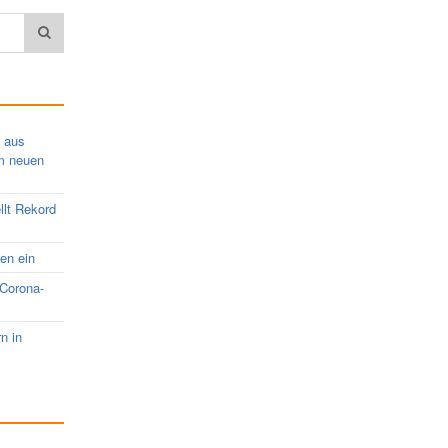
s aus
em neuen
llt Rekord
nen ein
 Corona-
rn in