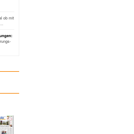
l ob mit
d…
rungen:
erungs-