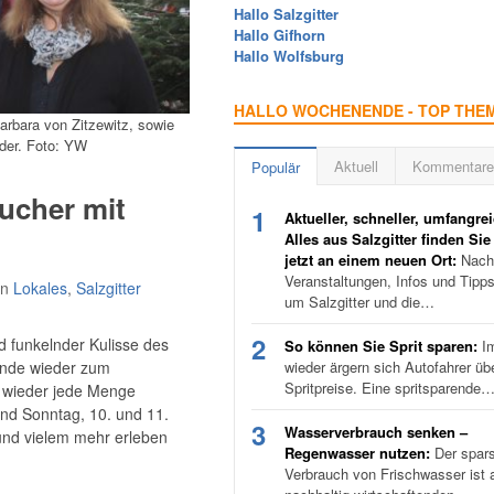
Hallo Salzgitter
Hallo Gifhorn
Hallo Wolfsburg
HALLO WOCHENENDE - TOP THE
arbara von Zitzewitz, sowie
der. Foto: YW
Aktuell
Kommentare
Populär
sucher mit
1
Aktueller, schneller, umfangrei
Alles aus Salzgitter finden Sie
jetzt an einem neuen Ort:
Nachr
Veranstaltungen, Infos und Tipp
in
Lokales
,
Salzgitter
um Salzgitter und die…
2
d funkelnder Kulisse des
So können Sie Sprit sparen:
I
ende wieder zum
wieder ärgern sich Autofahrer üb
Spritpreise. Eine spritsparende
h wieder jede Menge
nd Sonntag, 10. und 11.
3
Wasserverbrauch senken –
und vielem mehr erleben
Regenwasser nutzen:
Der spar
Verbrauch von Frischwasser ist a