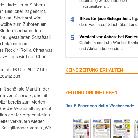
nachhaltig wirtschaftenden
uden laden zum Stöbern
Hausbesitzern…
en Besucher ist gesorgt.
4
rten. Stockbrot wird
Bikes für jede Gelegenheit:
Ega
gewölbe zum Zuhören ein.
dem Rad in der Stadt, über Lan
r Kindereisenbahn durch
5
Vorsicht vor Asbest bei Sanie
neu gestalteten Schafstall
Gefahr in der Luft: Wer bei Sani
achaktionen an.
und Abrissarbeiten die…
es Rock´n´Roll & Christmas
razy Legs wird der Chor
sen ab 16 Uhr. Ab 17 Uhr
KEINE ZEITUNG ERHALTEN
tzewitz zum
r mit schönste Markt in der
ZEITUNG ONLINE LESEN
a von Zitzewitz, die mit
z“ bereits zum vierten
Das E-Paper von Hallo Wochenende
re die Veranstaltung nicht
iten der terrorgebeutelten
beiter verkaufen wieder
Salzgitteraner Verein „Wir