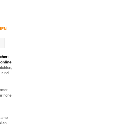
MEN
cher:
 online
ichten,
s rund
mmer
er hohe
…
same
llen